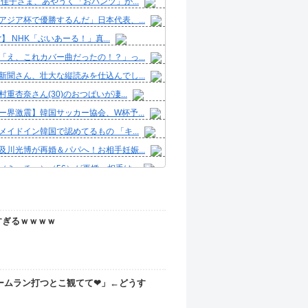
 佳子さま、あやうく「おパンツ」が...
アジア杯で優勝するんだ」日本代表、...
er】 NHK「ぶいあーる！」真...
「え、これカバー曲だったの！？」っ...
新聞さん、壮大な縦読みを仕込んでし...
重杏奈さん(30)のおつぱいが凄...
ー界激震】韓国サッカー協会、W杯予...
メイドイン韓国で認めてるもの 「キ...
及川光博が再婚＆パパへ！お相手妊娠...
（ミッチー）（56）が再婚、相手は...
EXILE・黒木啓司さん、妻・宮...
及川光博さん（56）結婚www
すぎるｗｗｗｗ
こと及川光博（56歳）、再婚と妻の...
彼女と結婚したいのに、家族が猛反対...
ボックス積んで出発→途中で買い足し...
濱ねる(27歳)の乳がヤバイと話...
ームラン打つとこ観てて❤」←どうす
人気Vチューバーさん、とんでもない...