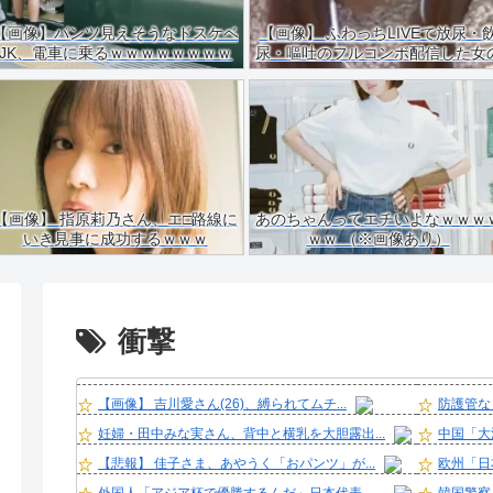
【画像】パンツ見えそうなドスケベ
【画像】 ふわっちLIVEで放尿・
JK、電車に乗るｗｗｗｗｗｗｗｗ
尿・嘔吐のフルコンボ配信した女
ｗｗｗｗｗｗｗ
ご尊顔がこちらｗｗｗｗ
【画像】 指原莉乃さん、エ□路線に
あのちゃんってエチいよなｗｗｗ
いき見事に成功するｗｗｗ
ｗｗ （※画像あり）
衝撃
【画像】 吉川愛さん(26)、縛られてムチ...
防護管な
妊婦・田中みな実さん、背中と横乳を大胆露出...
中国「大
【悲報】 佳子さま、あやうく「おパンツ」が...
欧州「日