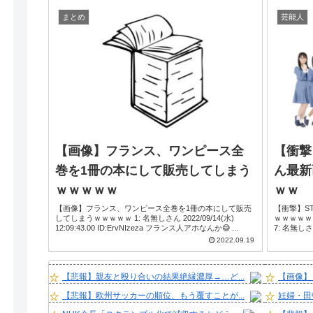
まとめ
芸能人
【画像】フランス、ワンピース全
【衝撃
巻を1冊の本にして販売してしまう
ん最新
ｗｗｗｗｗ
ｗｗ
【画像】フランス、ワンピース全巻を1冊の本にして販売
【衝撃】S
してしまうｗｗｗｗｗ 1: 名無しさん 2022/09/14(水)
ｗｗｗｗｗｗｗ 1: 名無しさ
12:09:43.00 ID:ErvNIzeza フランス人アホなんか😅 ...
2022.09.19
【悲報】親友と殴り合いの結果絶縁濃厚→…ど...
【画像】 
【悲報】欧州サッカーの順位、もう覆すことが...
妊婦・田