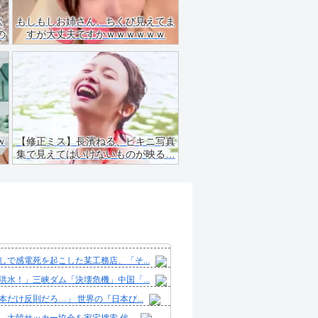
飲
もしもしお姉さん、ちくび見えてま
の
すが大丈夫ですかｗｗｗｗｗｗ
ｗ
【修正ミス】長濱ねる、ビキニ写真
集で見えてはいけないものが映る…
しで感電死を起こした某工務店、「そ...
洪水！」三峡ダム「決壊危機」中国「...
本だけ反則だろ…」 世界の『日本び...