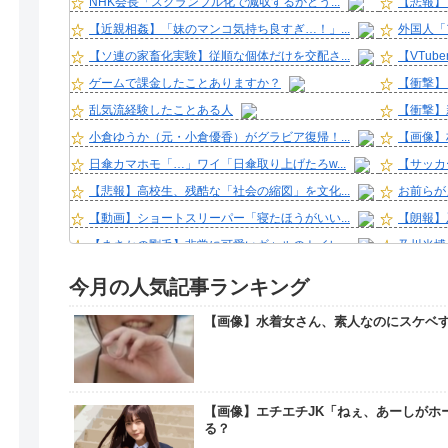
NHK会長「スクランブル化で減収するかどう...
【悲報】
【近親相姦】「妹のマンコ気持ち良すぎ…！」...
外国人「
【ソ連の家畜化実験】従順な個体だけを交配さ...
【VTub
ゲームで課金したことありますか？
【衝撃】
乱気流経験したことある人
【衝撃】
小倉ゆうか（元・小倉優香）がグラビア復帰！...
【画像】村
日傘カマホモ「…」ワイ「日傘取り上げたろw...
【サッカ
【悲報】高校生、残酷な「社会の縮図」を文化...
お前らが
【動画】ショートスリーパー「寝たほうがいい...
【朗報】
【まさかの剛毛】非常に可愛いギャルのトイレ...
及川光博
近所のコープにいる爺さん、隙あらば他人のカ...
【芸能】元
今月の人気記事ランキング
都子と私のＷ不倫物語
【朗報】
【画像】水着女さん、素人なのにスケベ
【疑問】最近のAV女優、ガチで女優の上位互...
ミッチー
【画像】アイドルさん「体重10キロ増えたら...
36歳の
【朗報】元日テレ女子アナ脊山麻理子さん(4...
クーラー
山口馬木也の「#馬木也めし」が飯テロすぎ！...
【画像】長
【画像】エチエチJK「ねぇ、あーしがホ
る？
カープ秋山、2度目の海外FA権取得！｢それ...
【画像】