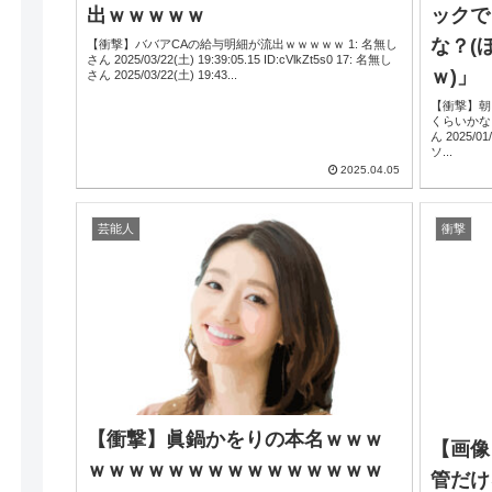
出ｗｗｗｗｗ
ックで
な？(
【衝撃】ババアCAの給与明細が流出ｗｗｗｗｗ 1: 名無し
さん 2025/03/22(土) 19:39:05.15 ID:cVlkZt5s0 17: 名無し
ｗ)」
さん 2025/03/22(土) 19:43...
【衝撃】朝
くらいかな？
ん 2025/01/28(火) 17:10:02.68 ID:e3FHFVWE0 1 0 2 0 円
ソ...
2025.04.05
芸能人
衝撃
【衝撃】眞鍋かをりの本名ｗｗｗ
【画像
ｗｗｗｗｗｗｗｗｗｗｗｗｗｗｗ
管だけ