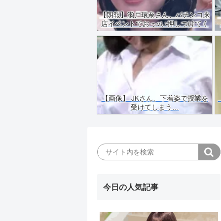
【朗報】瀬戸環奈さん、パチンコ来
店イベントでおっ○い押しつけてく
れる（画像あり）
【画像】 JKさん、下着姿で授業を
受けてしまう…
今日の人気記事