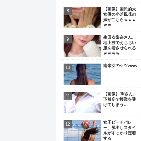
【画像】国民的大
女優の小芝風花の
妹がこちらｗｗｗ
ｗｗ
生田衣梨奈さん、
地上波でえちちい
服を着させられる
ｗｗｗｗ
南米女のケツwww
【画像】JKさん、
下着姿で授業を受
けてしまう…
女子ビーチバレ
ー、尻出しスタイ
ルがすっかり定着
する