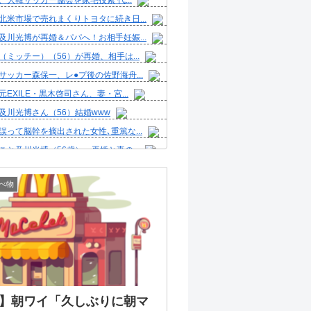
、大韓サッカー協会を家宅捜索 代...
北米市場で売れまくりトヨタに続き日...
及川光博が再婚＆パパへ！お相手妊娠...
（ミッチー）（56）が再婚、相手は...
サッカー森保一、レ●プ後の佐野海舟...
EXILE・黒木啓司さん、妻・宮...
及川光博さん（56）結婚www
誤って脳幹を摘出された女性､重篤な...
こと及川光博（56歳）、再婚と妻の...
うなぎ食う
べ物
ワイ天ぷら担当大臣、かぼちゃの天ぷ...
報】菅直人元総理、再評価路線へ
彼女と結婚したいのに、家族が猛反対...
ボックス積んで出発→途中で買い足し...
濱ねる(27歳)の乳がヤバイと話...
人気Vチューバーさん、とんでもない...
】朝ワイ「久しぶりに朝マ
2050年の日本、独身ボッチ祭りが...