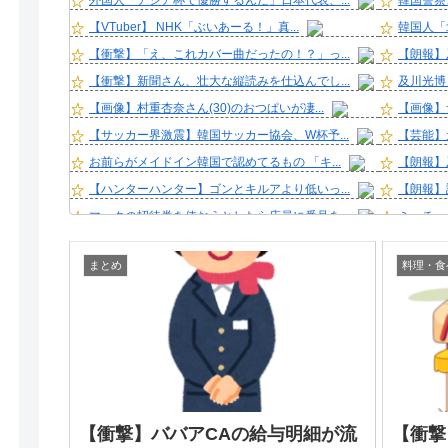
外国人「アジア杯で優勝するんだ」日本代表、...
韓国警察
【VTuber】 NHK「ぶいあーる！」真...
韓国人「
【衝撃】「え、これカバー曲だったの！？」っ...
【朗報】
【衝撃】新聞さん、壮大な縦読みを仕込んでし...
及川光博
【画像】村重杏奈さん(30)のおつぱいが凄...
【画像】
【サッカー界激震】韓国サッカー協会、W杯予...
【芸能】元
お前らがメイドイン韓国で認めてるもの 「キ...
【朗報】
【ハンターハンター】ゴンとキルアより低いっ...
【朗報】
マックの招待券を使おうとしたら店員に番号を...
ミッチー
【朗報】邪悪球団ドジャース、7連敗www
吉野家で
まとめ
料理・食
GW初日に見知らぬ中型犬が玄関の側でうずく...
【悲報】
【悲報】ダウンタウン浜田さん、差別発言と受...
【高市悲
【画像】アイドルさん「体重10キロ増えたら...
36歳の
【朗報】元日テレ女子アナ脊山麻理子さん(4...
クーラー
山口馬木也の「#馬木也めし」が飯テロすぎ！...
【画像】長
カープ秋山、2度目の海外FA権取得！｢それ...
【画像】
【衝撃】ババアCAの給与明細が流
【衝撃
【悲報】吉岡里帆さん、アドリブで相手役俳優...
【悲報】