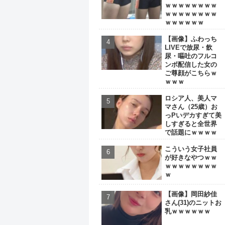
ｗｗｗｗｗｗｗｗ
ｗｗｗｗｗｗｗｗ
ｗｗｗｗｗｗ
【画像】ふわっち
LIVEで放尿・飲
尿・嘔吐のフルコ
ンボ配信した女の
ご尊顔がこちらｗ
ｗｗｗ
ロシア人、美人マ
マさん（25歳）お
っPいデカすぎて美
しすぎると全世界
で話題にｗｗｗｗ
こういう女子社員
が好きなやつｗｗ
ｗｗｗｗｗｗｗｗ
ｗ
【画像】岡田紗佳
さん(31)のニットお
乳ｗｗｗｗｗｗ