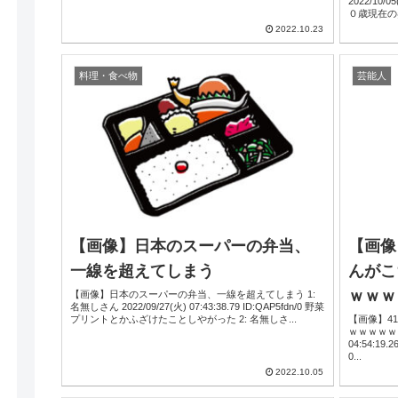
2022/10/05(
０歳現在の
2022.10.23
料理・食べ物
芸能人
【画像】日本のスーパーの弁当、
【画像
一線を超えてしまう
んがこ
ｗｗｗ
【画像】日本のスーパーの弁当、一線を超えてしまう 1:
名無しさん 2022/09/27(火) 07:43:38.79 ID:QAP5fdn/0 野菜
プリントとかふざけたことしやがった 2: 名無しさ...
【画像】4
ｗｗｗｗｗｗｗｗｗ
04:54:19.26 ID:GoZ
0...
2022.10.05