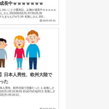
成長中ｗｗｗｗｗｗｗ
いゆいこと小栗有以、お胸が成長中ｗｗｗｗｗ
2(月) 07:59:25.39
ID:lMAjkF8X たまらん(*'ω'*) 18: 名無しさん 202...
2023.05.31
】日本人男性、欧州大陸で
った
本人男性、欧州大陸で悲惨だった 1: 名無しさ
5/22(月) 05:16:13...