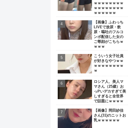
ｗｗｗｗｗｗｗｗ
ｗｗｗｗｗｗｗｗ
ｗｗｗｗｗｗ
【画像】ふわっち
LIVEで放尿・飲
尿・嘔吐のフルコ
ンボ配信した女の
ご尊顔がこちらｗ
ｗｗｗ
こういう女子社員
が好きなやつｗｗ
ｗｗｗｗｗｗｗｗ
ｗ
ロシア人、美人マ
マさん（25歳）お
っPいデカすぎて美
しすぎると全世界
で話題にｗｗｗｗ
【画像】岡田紗佳
さん(31)のニットお
乳ｗｗｗｗｗｗ