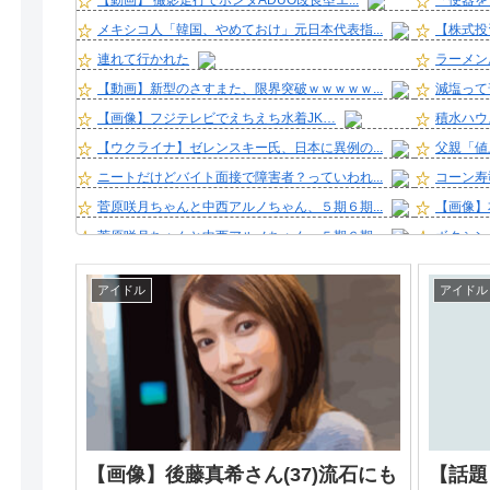
【動画】 撮影走行でホンダADUO改良型エ...
「便器を
メキシコ人「韓国、やめておけ」元日本代表指...
【株式投
連れて行かれた
ラーメン
【動画】新型のさすまた、限界突破ｗｗｗｗｗ...
減塩って
【画像】フジテレビでえちえち水着JK…
積水ハウ
【ウクライナ】ゼレンスキー氏、日本に異例の...
父親「値
ニートだけどバイト面接で障害者？っていわれ...
コーン寿
菅原咲月ちゃんと中西アルノちゃん、５期６期...
【画像】
菅原咲月ちゃんと中西アルノちゃん、５期６期...
ボクシン
宮澤エマに「国宝級の浴衣美人」の声！「マイ...
【グラド
アイドル
アイドル
【悲報】マスコミ、熊本で炊き出し中のへずま...
玉川徹、
みいちゃん作者「みいちゃん母は障がい者なの...
乃木坂の
ラーメンおじさん、青く変色したにんにくが出...
36歳の
【悲報】ジ・Oが急に動かなくなった
クーラー
【衝撃】マツダ、CX-5がバカ売れで黒字転...
【画像】長
【画像】ウクライナから日本に避難してきた美...
【画像】
【画像】後藤真希さん(37)流石にも
【話題
【動画】 配信女子さん、飼い猫にお○ぱいを...
【悲報】