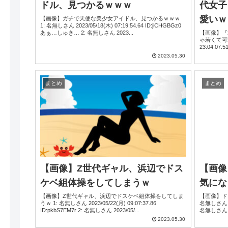
ドル、見つかるｗｗｗ
代女子
愛いｗ
【画像】ガチで天使な美少女アイドル、見つかるｗｗｗ
1: 名無しさん 2023/05/18(木) 07:19:54.64 ID:jiCHGBGz0
あぁ…しゅき… 2: 名無しさん 2023...
【画像】『
ゃ若くて可愛いｗｗｗ
2023.05.30
まとめ
まとめ
【画像】Z世代ギャル、浜辺でドス
【画像
ケベ組体操をしてしまうｗ
気にな
【画像】Z世代ギャル、浜辺でドスケベ組体操をしてしま
【画像】ド
うｗ 1: 名無しさん 2023/05/22(月) 09:07:37.86
名無しさん 2023/05/18(木) 22:15:58.42 ID:8vv2RSEA0 
ID:pkbS7EM7r 2: 名無しさん 2023/05/...
2023.05.30