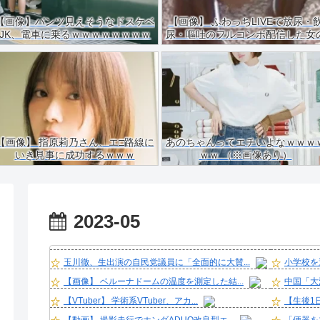
【画像】パンツ見えそうなドスケベ
【画像】 ふわっちLIVEで放尿・
JK、電車に乗るｗｗｗｗｗｗｗｗ
尿・嘔吐のフルコンボ配信した女
ｗｗｗｗｗｗｗ
ご尊顔がこちらｗｗｗｗ
【画像】 指原莉乃さん、エ□路線に
あのちゃんってエチいよなｗｗｗ
いき見事に成功するｗｗｗ
ｗｗ （※画像あり）
2023-05
玉川徹、生出演の自民党議員に「全面的に大賛...
小学校を
【画像】 ベルーナドームの温度を測定した結...
中国「大
【VTuber】 学術系VTuber、アカ...
【生後1