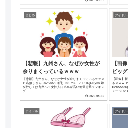
2023.05.31
まとめ
アイドル
【悲報】九州さん、なぜか女性が
【画像
余りまくっているｗｗｗ
ビッグ
【悲報】九州さん、なぜか女性が余りまくっているｗｗｗ
【画像】新
1: 名無しさん 2023/05/21(日) 14:07:39.12 ID:+NjUi1yK0 嫁
るｗｗｗ 1: 名無しさん 2023
が欲しくば九州へ？女性人口比率が高い都道府県ランキン
ID:8AA48rqvd グラビアアイドルの藤岡幸
グ ...
メージDVD
2023.05.31
アイドル
アイドル