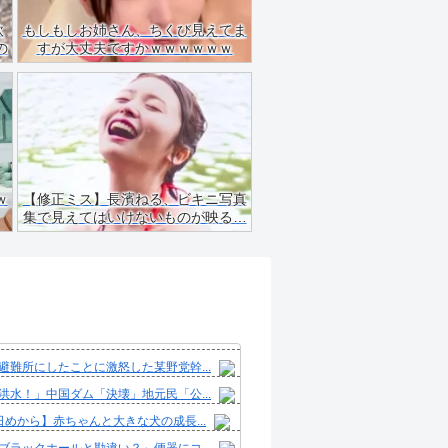
飲
もしもしお姉さん、ちくび見えてま
の
すが大丈夫ですかｗｗｗｗｗｗ
ｗ
【修正ミス】長濱ねる、ビキニ写真
集で見えてはいけないものが映る…
避難所にしたことに激怒した某野党幹...
洪水！」中国ダム「決壊」地元民「公...
日めから】赤ちゃんと大きな犬の成長...