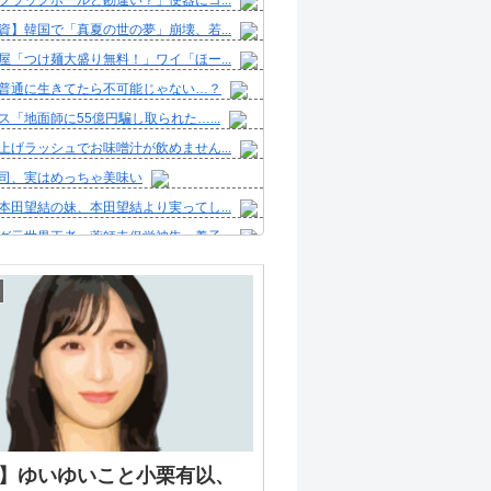
ブラックホールと勘違い？」便器にコ...
資】韓国で「真夏の世の夢」崩壊、若...
屋「つけ麺大盛り無料！」ワイ「ほー...
普通に生きてたら不可能じゃない…？
ス「地面師に55億円騙し取られた…...
上げラッシュでお味噌汁が飲めません...
司、実はめっちゃ美味い
本田望結の妹、本田望結より実ってし...
グ元世界王者・薬師寺保栄被告 養子...
ル】大原優乃、今年も鹿児島ファン拡...
生出演の自民党議員に「全面的に大賛...
美人マネージャ、ガチでエグいってw...
彼女と結婚したいのに、家族が猛反対...
ボックス積んで出発→途中で買い足し...
濱ねる(27歳)の乳がヤバイと話...
人気Vチューバーさん、とんでもない...
】ゆいゆいこと小栗有以、
2050年の日本、独身ボッチ祭りが...