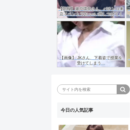
【朗報】瀬戸環奈さん、パチンコ来
店イベントでおっ○い押しつけてく
れる（画像あり）
【画像】 JKさん、下着姿で授業を
受けてしまう…
今日の人気記事