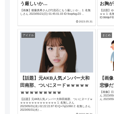
う厳しいか…
お胸が
【画像】後藤真希さん(37)流石にもう厳しいか… 1: 名無
【話題】ゆ
しさん 2023/05/21(日) 01:45:01.03 ID:9oqtAqyZ0 ...
ｗｗ 1: 名無しさん 2023/05/2
2023.05.31
アイドル
まとめ
【話題】元AKB人気メンバー大和
【画像
田南那、ついにヌードｗｗｗｗｗ
悲惨だ
ｗｗｗｗｗｗｗｗｗ
【画像】日
ん 2023/05/22(月) 05:15:38.81 ID:pGTeC4gY0 2: 名無しさ
【話題】元AKB人気メンバー大和田南那、ついにヌードｗ
ん 2023/0
ｗｗｗｗｗｗｗｗｗｗｗｗｗ 1: 名無しさん
2023/05/31(水) 02:22:22.87 ID:Q+7q2z060 2: 名無しさん
2023/05/31(水) ...