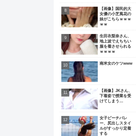
【画像】国民的大
女優の小芝風花の
妹がこちらｗｗｗ
ｗｗ
生田衣梨奈さん、
地上波でえちちい
服を着させられる
ｗｗｗｗ
南米女のケツwww
【画像】JKさん、
下着姿で授業を受
けてしまう…
女子ビーチバレ
ー、尻出しスタイ
ルがすっかり定着
する