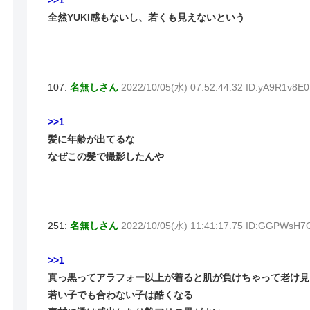
>>1
全然YUKI感もないし、若くも見えないという
107:
名無しさん
2022/10/05(水) 07:52:44.32 ID:yA9R1v8E0
>>1
髪に年齢が出てるな
なぜこの髪で撮影したんや
251:
名無しさん
2022/10/05(水) 11:41:17.75 ID:GGPWsH7
>>1
真っ黒ってアラフォー以上が着ると肌が負けちゃって老け見
若い子でも合わない子は酷くなる