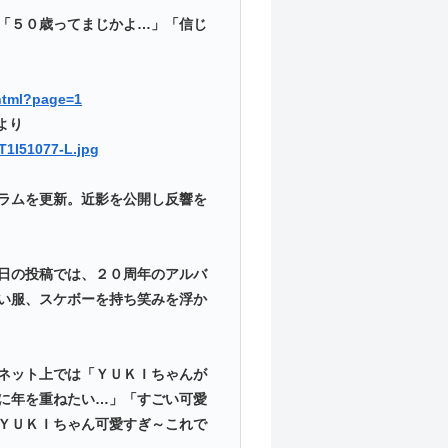
「５０歳ってまじかよ…」「信じ
.html?page=1
）より
T1I51077-L.jpg
ラムを更新。近影を公開し反響を
日の投稿では、２０周年のアルバ
い服、スケボーを持ち笑みを浮か
ネット上では「ＹＵＫＩちゃんが
に年を重ねたい…」「すごい可愛
ＹＵＫＩちゃん可愛すぎ～これで