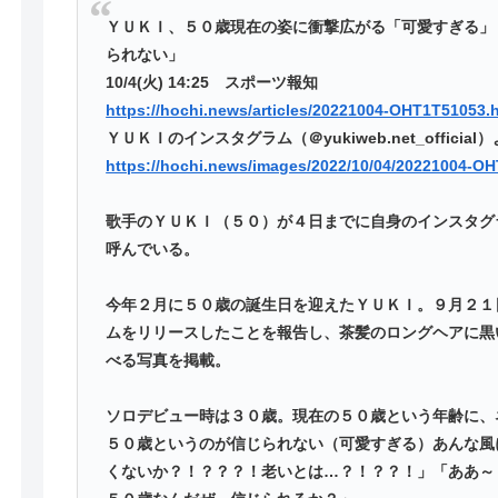
ＹＵＫＩ、５０歳現在の姿に衝撃広がる「可愛すぎる」
られない」
10/4(火) 14:25 スポーツ報知
https://hochi.news/articles/20221004-OHT1T51053
ＹＵＫＩのインスタグラム（＠yukiweb.net_official
https://hochi.news/images/2022/10/04/20221004-OH
歌手のＹＵＫＩ（５０）が４日までに自身のインスタグ
呼んでいる。
今年２月に５０歳の誕生日を迎えたＹＵＫＩ。９月２１
ムをリリースしたことを報告し、茶髪のロングヘアに黒
べる写真を掲載。
ソロデビュー時は３０歳。現在の５０歳という年齢に、
５０歳というのが信じられない（可愛すぎる）あんな風
くないか？！？？？！老いとは…？！？？！」「ああ～