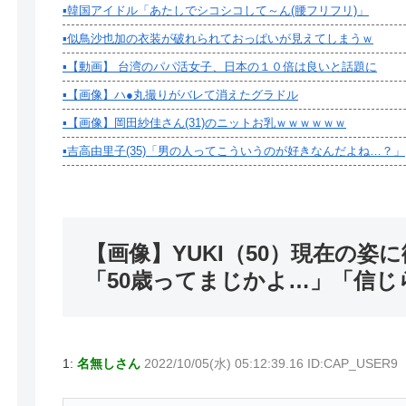
▪️韓国アイドル「あたしでシコシコして～ん(腰フリフリ)」
【悲報】吉岡里帆さん、アドリブで相手役俳優...
【悲報】
▪️似鳥沙也加の衣装が破れられておっぱいが見えてしまうｗ
▪️【動画】 台湾のパパ活女子、日本の１０倍は良いと話題に
▪️【画像】ハ●丸撮りがバレて消えたグラドル
▪️【画像】岡田紗佳さん(31)のニットお乳ｗｗｗｗｗｗ
▪️吉高由里子(35)「男の人ってこういうのが好きなんだよね…？」
【画像】YUKI（50）現在の姿
「50歳ってまじかよ…」「信じ
1:
名無しさん
2022/10/05(水) 05:12:39.16 ID:CAP_USER9