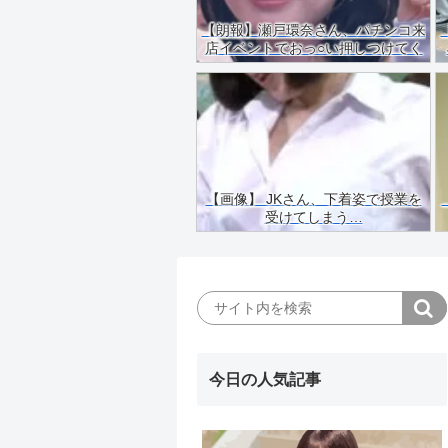
【朗報】瀬戸環奈さん、パチンコ来
店イベントでおっ○い押しつけてく
れる（画像あり）
【画像】 JKさん、下着姿で授業を
受けてしまう…
今日の人気記事