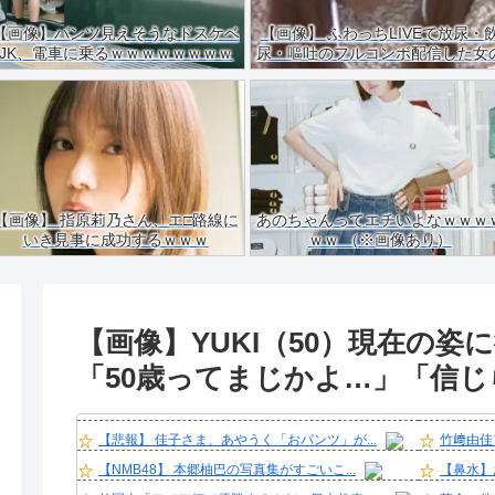
【画像】パンツ見えそうなドスケベ
【画像】 ふわっちLIVEで放尿・
JK、電車に乗るｗｗｗｗｗｗｗｗ
尿・嘔吐のフルコンボ配信した女
ｗｗｗｗｗｗｗ
ご尊顔がこちらｗｗｗｗ
【画像】 指原莉乃さん、エ□路線に
あのちゃんってエチいよなｗｗｗ
いき見事に成功するｗｗｗ
ｗｗ （※画像あり）
【画像】YUKI（50）現在の姿
「50歳ってまじかよ…」「信
【悲報】 佳子さま、あやうく「おパンツ」が...
竹﨑由佳
【NMB48】 本郷柚巴の写真集がすごいこ...
【鼻水】