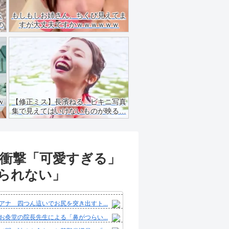
飲
もしもしお姉さん、ちくび見えてま
の
すが大丈夫ですかｗｗｗｗｗｗ
ｗ
【修正ミス】長濱ねる、ビキニ写真
集で見えてはいけないものが映る…
に衝撃「可愛すぎる」
じられない」
アナ 四つん這いでお尻を突き出すト...
お灸堂の院長先生による「鼻がつらい...