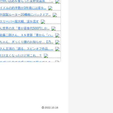
で問い詰めを食らった某野党議員、「...
アイドルの約半数が3年後には姿を...
中国製ルーター20機種にバックドア...
スリーパー堀大輔、涙を流す
ん世界の夫「妻が昼食代500円しか...
佐藤二朗さん、Ｘを更新「妻から『ハ...
ちゃん、ぎっくり腰のお知らせ…【乃...
さん主演の「踊る」スピンオフ作品、...
だけ太くなったけど何これ…？
まずは社食で大盛り頼むの辞めてみま...
ラーメンショップって美味いんか？
て高すぎないか？まじで潰れてほしい...
まらない
彼女と結婚したいのに、家族が猛反対...
ボックス積んで出発→途中で買い足し...
濱ねる(27歳)の乳がヤバイと話...
2022.10.16
人気Vチューバーさん、とんでもない...