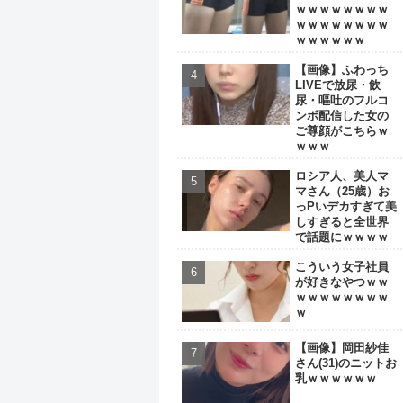
ｗｗｗｗｗｗｗｗ
ｗｗｗｗｗｗｗｗ
ｗｗｗｗｗｗ
【画像】ふわっち
LIVEで放尿・飲
尿・嘔吐のフルコ
ンボ配信した女の
ご尊顔がこちらｗ
ｗｗｗ
ロシア人、美人マ
マさん（25歳）お
っPいデカすぎて美
しすぎると全世界
で話題にｗｗｗｗ
こういう女子社員
が好きなやつｗｗ
ｗｗｗｗｗｗｗｗ
ｗ
【画像】岡田紗佳
さん(31)のニットお
乳ｗｗｗｗｗｗ