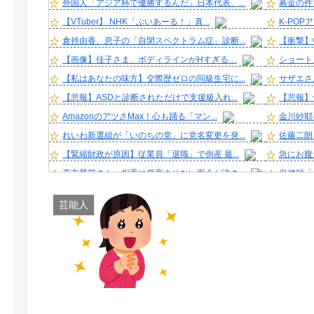
外国人「アジア杯で優勝するんだ」日本代表、...
募金の件
【VTuber】 NHK「ぶいあーる！」真...
K-POP
倉持由香、息子の「自閉スペクトラム症」診断...
【衝撃】
【画像】佳子さま、ボディラインがHすぎる…
ショート
【私はあなたの味方】交際歴ゼロの同級生宅に...
サザエさ
【悲報】ASDと診断されただけで支援級入れ...
【悲報】
AmazonのアツさMax！心も踊る「マン...
金川紗耶
れいわ新選組が「いのちの党」に党名変更を発...
佐藤二朗
【緊縮財政が原因】従業員「退職」で倒産 最...
急にお腹
高市早苗さん、相手に発言させない面会が決ま...
保健師「
【画像】アイドルさん「体重10キロ増えたら...
【疑問】
芸能人
サザエさん世界の夫「妻が昼食代500円しか...
居酒屋っ
スーパーワイ「ハム忘れた」店員「また買って...
人生、つ
【悲報】ラッパーさん、札束披露するもネット...
36歳の
【朗報】元日テレ女子アナ脊山麻理子さん(4...
クーラー
山口馬木也の「#馬木也めし」が飯テロすぎ！...
【画像】長
カープ秋山、2度目の海外FA権取得！｢それ...
【画像】