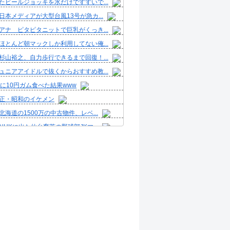
たビールジョッキを水だけですすいで...
日本メディアが大型台風13号が急カ...
アナ ピタピタニットで巨乳がくっき...
ほとんど朝マックしか利用してない俺...
杉山裕之、自力歩行できるまで回復！...
ュニアアイドルで抜くからおすすめ教...
りに10円ガム食べた結果www
正・昭和のイケメン
北海道の1500万の中古物件、レベ...
NHKに出た仙台育英の野球部JKマ...
けは飲んどけサプリ」、決定するww...
島田紳助が小林麻耶さんを追い込んで...
の現役添乗員、ドスケベDVDで限界...
彼女と結婚したいのに、家族が猛反対...
ボックス積んで出発→途中で買い足し...
濱ねる(27歳)の乳がヤバイと話...
人気Vチューバーさん、とんでもない...