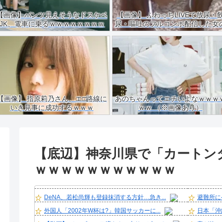
【画像】パンツ見えそうなドスケベ
【画像】 ふわっちLIVEで放尿・
JK、電車に乗るｗｗｗｗｗｗｗｗ
尿・嘔吐のフルコンボ配信した女
ｗｗｗｗｗｗｗ
ご尊顔がこちらｗｗｗｗ
【画像】 指原莉乃さん、エ□路線に
あのちゃんってエチいよなｗｗｗ
いき見事に成功するｗｗｗ
ｗｗ （※画像あり）
【底辺】神奈川県で「カートン
ｗｗｗｗｗｗｗｗｗｗｗ
DeNA、若松尚輝も登録抹消する方針…急き...
避難所に
外国人「2002年W杯は?」韓国サッカーに...
日本「沖