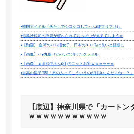
【画像】本田望結さん、我々を挑発するｗｗｗ...
【悲報】
▪️韓国アイドル「あたしでシコシコして～ん(腰フリフリ)」
▪️似鳥沙也加の衣装が破れられておっぱいが見えてしまうｗ
▪️【動画】 台湾のパパ活女子、日本の１０倍は良いと話題に
▪️【画像】ハ●丸撮りがバレて消えたグラドル
▪️【画像】岡田紗佳さん(31)のニットお乳ｗｗｗｗｗｗ
▪️吉高由里子(35)「男の人ってこういうのが好きなんだよね…？」
【底辺】神奈川県で「カートン
ｗｗｗｗｗｗｗｗｗｗｗ