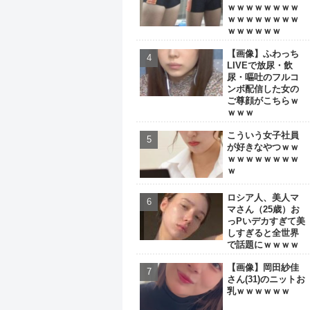
ｗｗｗｗｗｗｗｗ
ｗｗｗｗｗｗｗｗ
ｗｗｗｗｗｗ
【画像】ふわっち
LIVEで放尿・飲
尿・嘔吐のフルコ
ンボ配信した女の
ご尊顔がこちらｗ
ｗｗｗ
こういう女子社員
が好きなやつｗｗ
ｗｗｗｗｗｗｗｗ
ｗ
ロシア人、美人マ
マさん（25歳）お
っPいデカすぎて美
しすぎると全世界
で話題にｗｗｗｗ
【画像】岡田紗佳
さん(31)のニットお
乳ｗｗｗｗｗｗ