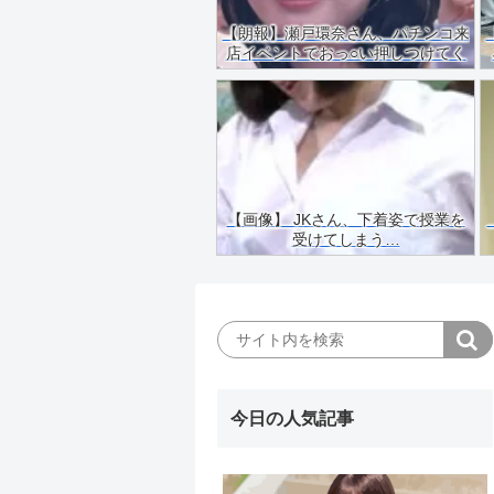
【朗報】瀬戸環奈さん、パチンコ来
店イベントでおっ○い押しつけてく
れる（画像あり）
【画像】 JKさん、下着姿で授業を
受けてしまう…
今日の人気記事