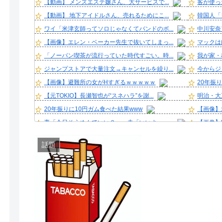
【動画】 メンズエステ嬢さん、大サービスで...
客が使っ
【動画】 地下アイドルさん、売れるためにこ...
韓国人「
ワイ「米津玄師ってソロじゃなくてバンドのボ...
中川安奈
【画像】エレン・ベーカー先生で抜いてしまっ...
マックは
「ノーパン喫茶が流行っていた時代すごい。時...
我が家・
ジャンプストアで大量注文→キャンセルを繰り...
今からジ
【画像】避難所の女がHすぎるｗｗｗｗｗ
20年振
【元TOKIO】長瀬智也が“スネハラ”を謝...
明治・大
20年振りに10円ガム食べた結果www
【画像】
妻「今日そうめんでいい？」 夫「いいよー」...
【画像】
男性のプライドが高いと感じた瞬間
「これだ
話題
【悲報】友達とロイヤルホストに行った息子、...
【悲報】
重度の脱水＋熱中症になった。水分補給は欠か...
Gカップ
カープ、最下位転落も3位が射程圏内。新井監...
36歳の
綾瀬はるかの丸出し上半身ヤバすぎだってww...
クーラー
好きな女の子から預かったHDDの中から、と...
【画像】長
冨里奈央ちゃん、罰ゲームのセミをずっと気に...
【画像】