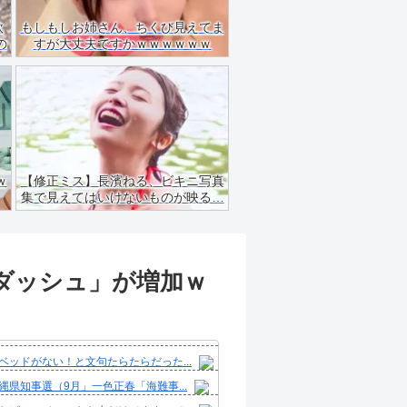
飲
もしもしお姉さん、ちくび見えてま
の
すが大丈夫ですかｗｗｗｗｗｗ
ｗ
【修正ミス】長濱ねる、ビキニ写真
集で見えてはいけないものが映る…
ダッシュ」が増加ｗ
ベッドがない！と文句たらたらだった...
縄県知事選（9月」一色正春「海難事...