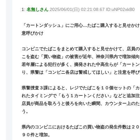
1:
名無しさん
2025/06/01(日) 02:21:08.67 ID:uNP02xkB0
「カートンダッシュ」にご用心…たばこ購入すると見せかけ
意呼びかけ
コンビニでたばこをまとめて購入すると見せかけて、店員の
こを盗む「買い物盗」の被害が近年、神奈川県内で増加傾向
若年層による犯行が多く、摘発された中高生らが「カートン
り、県警は「コンビニ各店は警戒してほしい」と注意を呼び
県警捜査３課によると、レジでたばこを１０個セットの「カ
れたタイミングで「もう１カートンください」などと追加注
店員が商品を取ろうと後ろを向いた瞬間、カウンター上のた
う。
県内のコンビニにおけるたばこの買い物盗の発生件数は２０
９０件と増加。