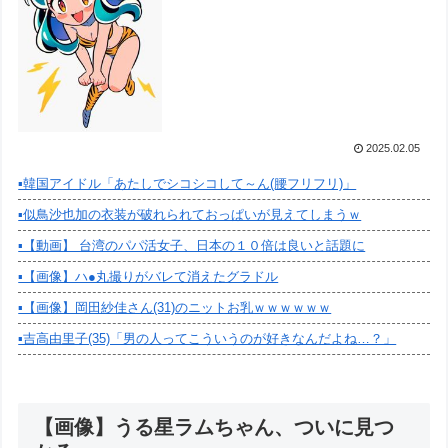
2025.02.05
▪️韓国アイドル「あたしでシコシコして～ん(腰フリフリ)」
▪️似鳥沙也加の衣装が破れられておっぱいが見えてしまうｗ
▪️【動画】 台湾のパパ活女子、日本の１０倍は良いと話題に
▪️【画像】ハ●丸撮りがバレて消えたグラドル
▪️【画像】岡田紗佳さん(31)のニットお乳ｗｗｗｗｗｗ
▪️吉高由里子(35)「男の人ってこういうのが好きなんだよね…？」
【画像】うる星ラムちゃん、ついに見つ