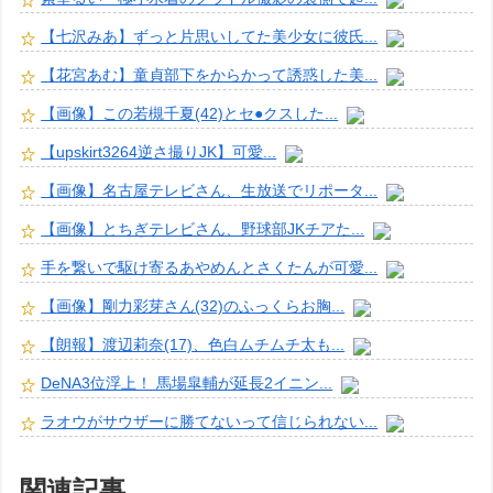
【七沢みあ】ずっと片思いしてた美少女に彼氏...
【花宮あむ】童貞部下をからかって誘惑した美...
【画像】この若槻千夏(42)とセ●クスした...
【upskirt3264逆さ撮りJK】可愛...
【画像】名古屋テレビさん、生放送でリポータ...
【画像】とちぎテレビさん、野球部JKチアた...
手を繋いで駆け寄るあやめんとさくたんが可愛...
【画像】剛力彩芽さん(32)のふっくらお胸...
【朗報】渡辺莉奈(17)、色白ムチムチ太も...
DeNA3位浮上！ 馬場皐輔が延長2イニン...
ラオウがサウザーに勝てないって信じられない...
関連記事