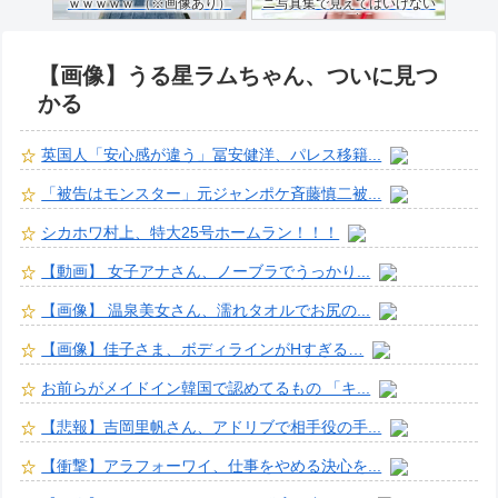
ｗｗｗｗｗ （※画像あり）
ニ写真集で見えてはいけない
ものが映る…
【画像】うる星ラムちゃん、ついに見つ
かる
英国人「安心感が違う」冨安健洋、パレス移籍...
「被告はモンスター」元ジャンポケ斉藤慎二被...
シカホワ村上、特大25号ホームラン！！！
【動画】 女子アナさん、ノーブラでうっかり...
【画像】 温泉美女さん、濡れタオルでお尻の...
【画像】佳子さま、ボディラインがHすぎる…
お前らがメイドイン韓国で認めてるもの 「キ...
【悲報】吉岡里帆さん、アドリブで相手役の手...
【衝撃】アラフォーワイ、仕事をやめる決心を...