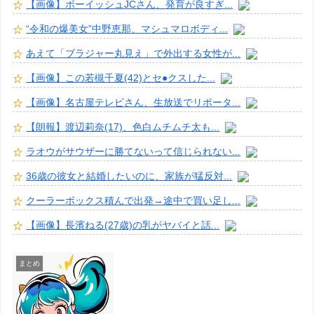
【画像】ボーイッシュJCさん、発育が良すぎ...
“令和の爆美女”中野恵那、マシュマロボディ...
あえて「ブラジャー丸見え」で外出する女性が...
【画像】この若槻千夏(42)とセ●クスした...
【画像】名古屋テレビさん、生放送でリポータ...
【朗報】渡辺莉奈(17)、色白ムチムチ太も...
ラオウがサウザーに勝てないって信じられない...
36歳の彼女と結婚したいのに、家族が猛反対...
クーラーボックス積んで出発→途中で買い足し...
【画像】長濱ねる(27歳)の乳がヤバイと話...
まとめ