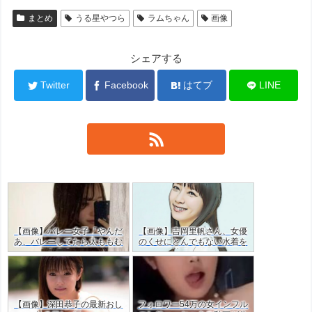
まとめ
うる星やつら
ラムちゃん
画像
シェアする
Twitter
Facebook
はてブ
LINE
【画像】バレー女子「やんだ
【画像】吉岡里帆さん、女優
あ、バレーしてたら太ももむ
のくせにとんでもない水着を
ちむちやん…」ｗｗ
着てしまう
【画像】深田恭子の最新おし
フォロワー54万の女インフル