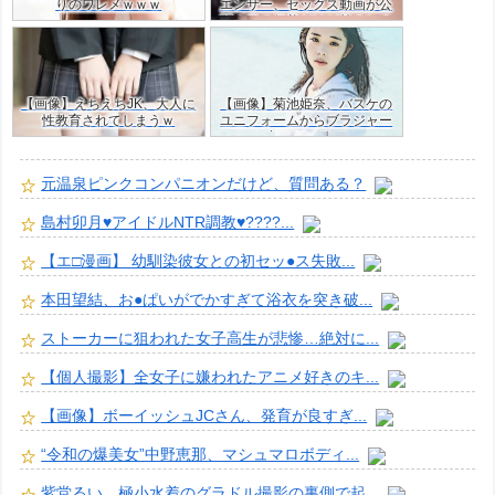
りのワレメｗｗｗ
エンサー、セックス動画が公
開！目の保養だけど羨ましす
ぎた・・ｗｗ
【画像】えちえちJK、大人に
【画像】菊池姫奈、バスケの
性教育されてしまうｗ
ユニフォームからブラジャー
はみ出すJKグラドルｗ
元温泉ピンクコンパニオンだけど、質問ある？
島村卯月♥️アイドルNTR調教♥️????...
【エ□漫画】 幼馴染彼女との初セッ●ス失敗...
本田望結、お●ぱいがでかすぎて浴衣を突き破...
ストーカーに狙われた女子高生が悲惨…絶対に...
【個人撮影】全女子に嫌われたアニメ好きのキ...
【画像】ボーイッシュJCさん、発育が良すぎ...
“令和の爆美女”中野恵那、マシュマロボディ...
紫堂るい 極小水着のグラドル撮影の裏側で起...