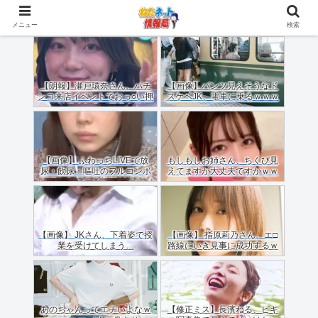
メニュー
検索
【朗報】瀬戸環奈さん、パチ
【画像】パンツ見えそうなド
ンコ来店イベントでおっ○い押
スケベJK、電車に乗るｗｗｗ
しつけてくれる（画像あり）
ｗｗｗｗｗｗｗｗｗｗｗｗ
【画像】 ふわっちLIVEで放
もしもしお姉さん、ちくび見
尿・飲尿・嘔吐のフルコンボ
えてますが大丈夫ですかｗｗ
配信した女のご尊顔がこちら
ｗｗｗｗ
ｗｗｗｗ
【画像】 JKさん、下着姿で授
【画像】 指原莉乃さん、エ□
業を受けてしまう…
路線にいき見事に成功するｗ
ｗｗ
あのちゃんってエチいよなｗ
【修正ミス】長濱ねる、ビキ