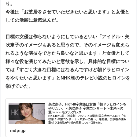
り。
今後は「お芝居をさせていただきたいと思います」と女優と
しての活躍に意気込んだ。
目標の女優は作らないようにしているといい「アイドル・矢
吹奈子のイメージもあると思うので、そのイメージも変えら
れるような演技をできたら良いなと思います」と女優として
様々な役を演じてみたいと意欲を示し、具体的な目標につい
ては「すごく大きな目標にはなるんですけど朝ドラヒロイン
をやりたいと思います」とNHK朝のテレビ小説のヒロインを
挙げていた。
矢吹奈子、HKT48卒業後は女優「朝ドラヒロインを
やりたい」＜矢吹奈子 卒業コンサート〜未来への
翼〜＞ - モデルプレス
HKT48が1日、神奈川・パシフィコ横浜 国立大ホールにて「矢
吹奈子 卒業コンサート〜未来への翼〜」を開催。公演後の囲み
取材では矢吹が今後の活動について語った。
mdpr.jp