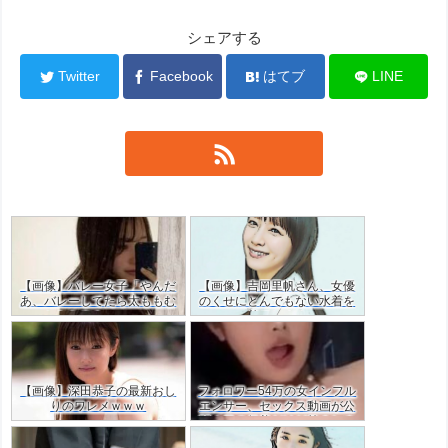
シェアする
Twitter
Facebook
はてブ
LINE
【画像】バレー女子「やんだ
【画像】吉岡里帆さん、女優
あ、バレーしてたら太ももむ
のくせにとんでもない水着を
ちむちやん…」ｗｗ
着てしまう
【画像】深田恭子の最新おし
フォロワー54万の女インフル
りのワレメｗｗｗ
エンサー、セックス動画が公
開！目の保養だけど羨ましす
ぎた・・ｗｗ