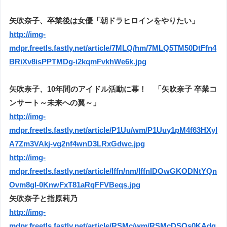
矢吹奈子、卒業後は女優「朝ドラヒロインをやりたい」
http://img-
mdpr.freetls.fastly.net/article/7MLQ/hm/7MLQ5TM50DtFfn4
BRiXv8isPPTMDg-i2kqmFvkhWe6k.jpg
矢吹奈子、10年間のアイドル活動に幕！ 「矢吹奈子 卒業コ
ンサート～未来への翼～」
http://img-
mdpr.freetls.fastly.net/article/P1Uu/wm/P1Uuy1pM4f63HXyl
A7Zm3VAkj-vg2nf4wnD3LRxGdwc.jpg
http://img-
mdpr.freetls.fastly.net/article/lffn/nm/lffnIDOwGKODNtYQn
Ovm8gl-0KnwFxT81aRqFFVBeqs.jpg
矢吹奈子と指原莉乃
http://img-
mdpr.freetls.fastly.net/article/RSMc/wm/RSMcDSOs0KAdq