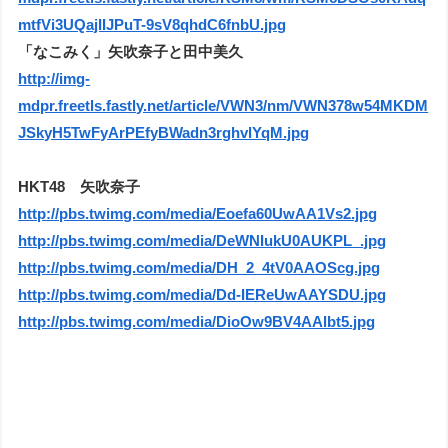
mtfVi3UQajIIJPuT-9sV8qhdC6fnbU.jpg
「なこみく」矢吹奈子と田中美久
http://img-
mdpr.freetls.fastly.net/article/VWN3/nm/VWN378w54MKDM
JSkyH5TwFyArPEfyBWadn3rghvlYqM.jpg
HKT48 矢吹奈子
http://pbs.twimg.com/media/Eoefa60UwAA1Vs2.jpg
http://pbs.twimg.com/media/DeWNIukU0AUKPL_.jpg
http://pbs.twimg.com/media/DH_2_4tV0AAOScg.jpg
http://pbs.twimg.com/media/Dd-IEReUwAAYSDU.jpg
http://pbs.twimg.com/media/DioOw9BV4AAlbt5.jpg