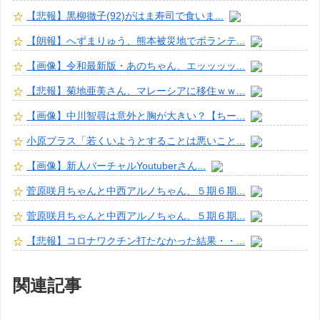
【悲報】黒柳徹子(92)がはま寿司で食いま...
【朗報】へずまりゅう、熊本被災地でボランテ...
【画像】令和最新版・あのちゃん、エッッッッ...
【悲報】菊地亜美さん、マレーシアに移住ｗｗ...
【画像】中川智尋は意外と胸が大きい？【ちー...
小原ブラス「若くいようとすることは悪いこと...
【画像】新人バーチャルYoutuberさん...
菅原咲月ちゃんと中西アルノちゃん、５期６期...
菅原咲月ちゃんと中西アルノちゃん、５期６期...
【悲報】コロナワクチン打たなかった結果・・...
関連記事