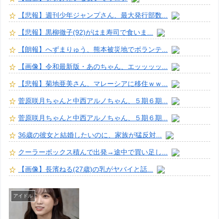
【悲報】週刊少年ジャンプさん、最大発行部数...
【悲報】黒柳徹子(92)がはま寿司で食いま...
【朗報】へずまりゅう、熊本被災地でボランテ...
【画像】令和最新版・あのちゃん、エッッッッ...
【悲報】菊地亜美さん、マレーシアに移住ｗｗ...
菅原咲月ちゃんと中西アルノちゃん、５期６期...
菅原咲月ちゃんと中西アルノちゃん、５期６期...
36歳の彼女と結婚したいのに、家族が猛反対...
クーラーボックス積んで出発→途中で買い足し...
【画像】長濱ねる(27歳)の乳がヤバイと話...
アイドル