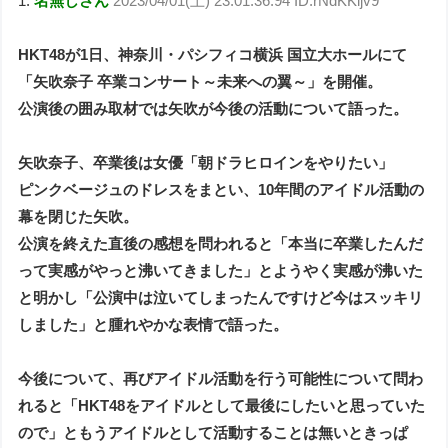
1:
名無しさん
2023/04/01(土) 23:01:36.94 ID:rNdKKljv9
HKT48が1日、神奈川・パシフィコ横浜 国立大ホールにて
「矢吹奈子 卒業コンサート～未来への翼～」を開催。
公演後の囲み取材では矢吹が今後の活動について語った。
矢吹奈子、卒業後は女優「朝ドラヒロインをやりたい」
ピンクベージュのドレスをまとい、10年間のアイドル活動の
幕を閉じた矢吹。
公演を終えた直後の感想を問われると「本当に卒業したんだ
って実感がやっと沸いてきました」とようやく実感が沸いた
と明かし「公演中は泣いてしまったんですけど今はスッキリ
しました」と腫れやかな表情で語った。
今後について、再びアイドル活動を行う可能性について問わ
れると「HKT48をアイドルとして最後にしたいと思っていた
ので」ともうアイドルとして活動することは無いときっぱ