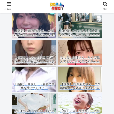
メニュー
検索
【朗報】瀬戸環奈さん、パチ
【画像】パンツ見えそうなド
ンコ来店イベントでおっ○い押
スケベJK、電車に乗るｗｗｗ
しつけてくれる（画像あり）
ｗｗｗｗｗｗｗｗｗｗｗｗ
【画像】 ふわっちLIVEで放
もしもしお姉さん、ちくび見
尿・飲尿・嘔吐のフルコンボ
えてますが大丈夫ですかｗｗ
配信した女のご尊顔がこちら
ｗｗｗｗ
ｗｗｗｗ
【画像】 JKさん、下着姿で授
【画像】 指原莉乃さん、エ□
業を受けてしまう…
路線にいき見事に成功するｗ
ｗｗ
あのちゃんってエチいよなｗ
【修正ミス】長濱ねる、ビキ