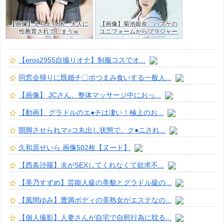
【画像】えちえちJK、大人に
【画像】菊池姫奈、バスケの
性教育されてしまうｗ
ユニフォームからブラジャー
はみ出すJKグラドルｗ
【eros2955自撮りオナ】制服コスでオ...
同窓会帰りに既婚チ〇ポつまみ食いする一般人...
【画像】 JCさん、整体マッサージ中におっ...
【動画】 グラドルのエ●チは凄い！極上のお...
開脚させられマ○コ丸出し状態で、ク●ニされ...
久和原せいら 画像502枚【ヌード】
【西条沙羅】夫がSEXしてくれなくて欲求不...
【美乃すずめ】芸能人級の美貌とグラドル級の...
【風間ゆみ】豊満ボディの美熟女がエステなの...
【個人撮影】人妻さんが自宅で自慰行為に耽る...