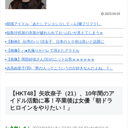
2023.04.03
▪️韓国アイドル「あたしでシコシコして～ん(腰フリフリ)」
▪️似鳥沙也加の衣装が破れられておっぱいが見えてしまうｗ
▪️【動画】 台湾のパパ活女子、日本の１０倍は良いと話題に
▪️【画像】ハ●丸撮りがバレて消えたグラドル
▪️【画像】岡田紗佳さん(31)のニットお乳ｗｗｗｗｗｗ
▪️吉高由里子(35)「男の人ってこういうのが好きなんだよね…？」
【HKT48】矢吹奈子（21）、10年間のア
イドル活動に幕！卒業後は女優「朝ドラ
ヒロインをやりたい！」