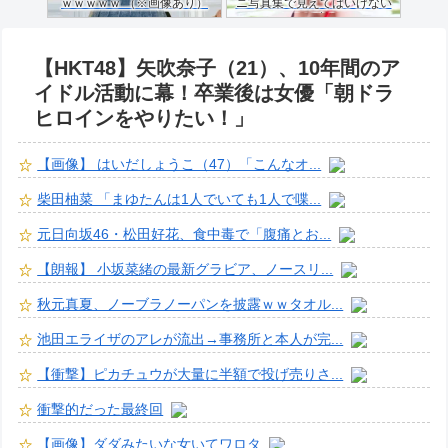
ｗｗｗｗｗ （※画像あり）
ニ写真集で見えてはいけない
ものが映る…
【HKT48】矢吹奈子（21）、10年間のア
イドル活動に幕！卒業後は女優「朝ドラ
ヒロインをやりたい！」
【画像】 はいだしょうこ（47）「こんなオ...
柴田柚菜 「まゆたんは1人でいても1人で喋...
元日向坂46・松田好花、食中毒で「腹痛とお...
【朗報】 小坂菜緒の最新グラビア、ノースリ...
秋元真夏、ノーブラノーパンを披露ｗｗタオル...
池田エライザのアレが流出→事務所と本人が完...
【衝撃】ピカチュウが大量に半額で投げ売りさ...
衝撃的だった最終回
【画像】ダダみたいな女いてワロタ