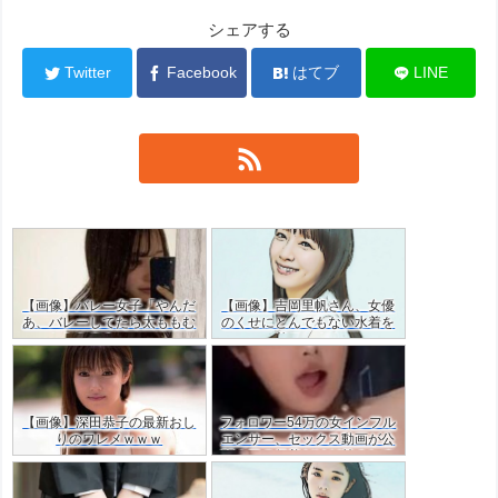
シェアする
Twitter
Facebook
はてブ
LINE
【画像】バレー女子「やんだ
【画像】吉岡里帆さん、女優
あ、バレーしてたら太ももむ
のくせにとんでもない水着を
ちむちやん…」ｗｗ
着てしまう
【画像】深田恭子の最新おし
フォロワー54万の女インフル
りのワレメｗｗｗ
エンサー、セックス動画が公
開！目の保養だけど羨ましす
ぎた・・ｗｗ