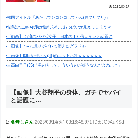
2023.03.17
▪️韓国アイドル「あたしでシコシコして～ん(腰フリフリ)」
▪️似鳥沙也加の衣装が破れられておっぱいが見えてしまうｗ
▪️【動画】 台湾のパパ活女子、日本の１０倍は良いと話題に
▪️【画像】ハ●丸撮りがバレて消えたグラドル
▪️【画像】岡田紗佳さん(31)のニットお乳ｗｗｗｗｗｗ
▪️吉高由里子(35)「男の人ってこういうのが好きなんだよね…？」
【画像】大谷翔平の身体、ガチでヤバイ
と話題に…
1:
名無しさん
2023/03/14(火) 03:16:48.971 ID:bJC9AuKSd