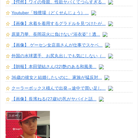
【愕然】ワイの母親、性欲ヤバくてつらすぎる...
Youtuber「独擅場（どくせんじょう）...
【画像】水着を着用するグラドルを見つけたが...
原菜乃華、長岡花火に負けない“浴衣姿”！透...
【画像】 ゲーセン女店員さんが仕事でスケベ...
外国の水球選手、お尻丸出しでも気にしない（...
【朗報】本田望結さん(22)艶のある和風美...
36歳の彼女と結婚したいのに、家族が猛反対...
クーラーボックス積んで出発→途中で買い足し...
【画像】長濱ねる(27歳)の乳がヤバイと話...
スポーツ