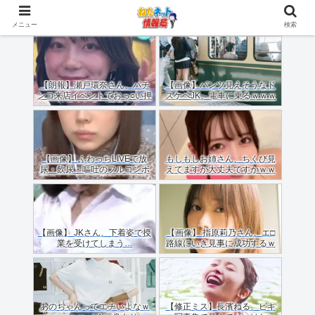
メニュー
検索
【朗報】瀬戸環奈さん、パチ
【画像】パンツ見えそうなド
ンコ来店イベントでおっ○い押
スケベJK、電車に乗るｗｗｗ
しつけてくれる（画像あり）
ｗｗｗｗｗｗｗｗｗｗｗｗ
【画像】 ふわっちLIVEで放
もしもしお姉さん、ちくび見
尿・飲尿・嘔吐のフルコンボ
えてますが大丈夫ですかｗｗ
配信した女のご尊顔がこちら
ｗｗｗｗ
ｗｗｗｗ
【画像】 JKさん、下着姿で授
【画像】 指原莉乃さん、エ□
業を受けてしまう…
路線にいき見事に成功するｗ
ｗｗ
あのちゃんってエチいよなｗ
【修正ミス】長濱ねる、ビキ