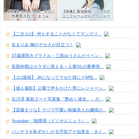
【画像】えちえちJK、大人に
【画像】菊池姫奈、バスケの
性教育されてしまうｗ
ユニフォームからブラジャー
はみ出すJKグラドルｗ
【二次エ□】 何もすることがなくてマンズリ...
谷まりあ 胸のデカさが目立つ！
37歳遅咲きグラドル・三島ゆうさんがイベン...
長期休暇はカラダに堪える～人妻OLの裏事情...
【エ□漫画】 JKになってマセた姪にドM性...
【個人撮影】公園で声をかけた男にレジャーシ...
石川澪 最新ヌード写真集『艶めく彼女。』が...
【斎藤まりな】マジで可愛い制服美人お嬢様の...
Youtuber「独擅場（どくせんじょう）...
パンチラを恥ずかしがる宇垣アナ似美女・きく...