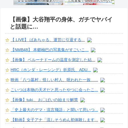
ｗｗｗｗｗ （※画像あり）
ニ写真集で見えてはいけない
ものが映る…
【画像】大谷翔平の身体、ガチでヤバイ
と話題に…
【.LIVE】 ばあちゃる、運営に引退する...
【NMB48】 本郷柚巴の写真集がすごいこ...
【画像】 ベルーナドームの温度を測定した結...
HRC（ホンダ・レーシング）折原氏、ADU...
映画「八つ墓村」怪しい村人、呪われた一族…...
こいつは本物の天才だと思ったやつに会ったこ...
【画像】tuki.、お〇ぱいの始まり解禁
「史上最大のデマ・流言飛語」と聞いて思いつ...
【動画】女子アナ「流しそうめん初体験します...