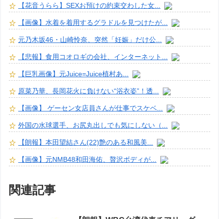
【花音うらら】SEXお預けの約束交わした女...
【画像】水着を着用するグラドルを見つけたが...
元乃木坂46・山崎怜奈、突然「妊娠」だけ公...
【悲報】食用コオロギの会社、インターネット...
【巨乳画像】元Juice=Juice植村あ...
原菜乃華、長岡花火に負けない“浴衣姿”！透...
【画像】 ゲーセン女店員さんが仕事でスケベ...
外国の水球選手、お尻丸出しでも気にしない（...
【朗報】本田望結さん(22)艶のある和風美...
【画像】元NMB48和田海佑、贅沢ボディが...
関連記事