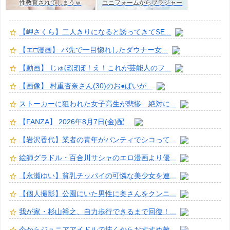
性教育されてしまうｗ
ユニフォームからブラジャー
はみ出すJKグラドルｗ
【岬さくら】二人きりになると誘ってきてSE...
【エ□漫画】 バ先で一目惚れしたダウナー女...
【動画】 じゅぼぼぼ！え！これが芸能人のフ...
【画像】 村重杏奈さん(30)のお●ぱいが...
ストーカーに狙われた女子高生が悲惨…絶対に...
【FANZA】 2026年8月7日(金)配...
【岩沢香代】業者の青年がパンティでシコって...
絵師グラドル・百合川サシャのエロ漫画より優...
【永瀬ゆい】貧乳チッパイの可憐な美少女を連...
【個人撮影】公園にいた男性に奥さんをクンニ...
我が家・杉山裕之、自力歩行できるまで回復！...
今からジュニアアイドルで抜くからおすすめ教...