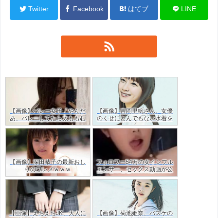
Twitter
Facebook
はてブ
LINE
【画像】バレー女子「やんだ
【画像】吉岡里帆さん、女優
あ、バレーしてたら太ももむ
のくせにとんでもない水着を
ちむちやん…」ｗｗ
着てしまう
【画像】深田恭子の最新おし
フォロワー54万の女インフル
りのワレメｗｗｗ
エンサー、セックス動画が公
開！目の保養だけど羨ましす
ぎた・・ｗｗ
【画像】えちえちJK、大人に
【画像】菊池姫奈、バスケの