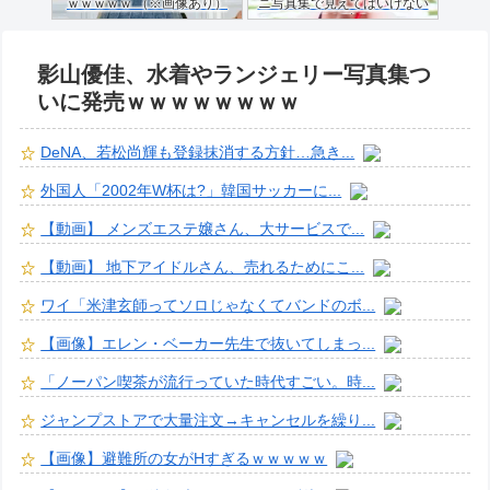
ｗｗｗｗｗ （※画像あり）
ニ写真集で見えてはいけない
ものが映る…
影山優佳、水着やランジェリー写真集つ
いに発売ｗｗｗｗｗｗｗｗ
DeNA、若松尚輝も登録抹消する方針…急き...
外国人「2002年W杯は?」韓国サッカーに...
【動画】 メンズエステ嬢さん、大サービスで...
【動画】 地下アイドルさん、売れるためにこ...
ワイ「米津玄師ってソロじゃなくてバンドのボ...
【画像】エレン・ベーカー先生で抜いてしまっ...
「ノーパン喫茶が流行っていた時代すごい。時...
ジャンプストアで大量注文→キャンセルを繰り...
【画像】避難所の女がHすぎるｗｗｗｗｗ