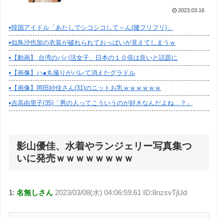
2023.03.16
▪️韓国アイドル「あたしでシコシコして～ん(腰フリフリ)」
▪️似鳥沙也加の衣装が破れられておっぱいが見えてしまうｗ
▪️【動画】 台湾のパパ活女子、日本の１０倍は良いと話題に
▪️【画像】ハ●丸撮りがバレて消えたグラドル
▪️【画像】岡田紗佳さん(31)のニットお乳ｗｗｗｗｗｗ
▪️吉高由里子(35)「男の人ってこういうのが好きなんだよね…？」
影山優佳、水着やランジェリー写真集つ
いに発売ｗｗｗｗｗｗｗｗ
1:
名無しさん
2023/03/08(水) 04:06:59.61 ID:8nzsvTjUd