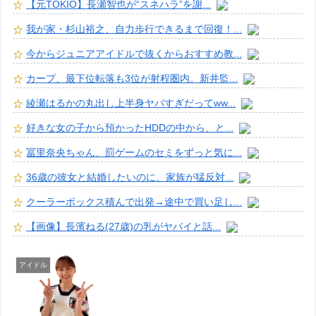
【元TOKIO】長瀬智也が“スネハラ”を謝...
我が家・杉山裕之、自力歩行できるまで回復！...
今からジュニアアイドルで抜くからおすすめ教...
カープ、最下位転落も3位が射程圏内。新井監...
綾瀬はるかの丸出し上半身ヤバすぎだってww...
好きな女の子から預かったHDDの中から、と...
冨里奈央ちゃん、罰ゲームのセミをずっと気に...
36歳の彼女と結婚したいのに、家族が猛反対...
クーラーボックス積んで出発→途中で買い足し...
【画像】長濱ねる(27歳)の乳がヤバイと話...
アイドル