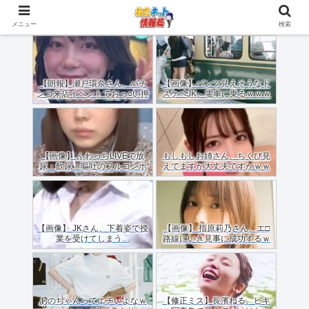
メニュー
検索
【朗報】瀬戸環奈さん、パチ
【画像】パンツ見えそうなド
ンコ来店イベントでおっ○い押
スケベJK、電車に乗るｗｗｗ
しつけてくれる（画像あり）
ｗｗｗｗｗｗｗｗｗｗｗｗ
【画像】 ふわっちLIVEで放
もしもしお姉さん、ちくび見
尿・飲尿・嘔吐のフルコンボ
えてますが大丈夫ですかｗｗ
配信した女のご尊顔がこちら
ｗｗｗｗ
ｗｗｗｗ
【画像】 JKさん、下着姿で授
【画像】 指原莉乃さん、エ□
業を受けてしまう…
路線にいき見事に成功するｗ
ｗｗ
あのちゃんってエチいよなｗ
【修正ミス】長濱ねる、ビキ