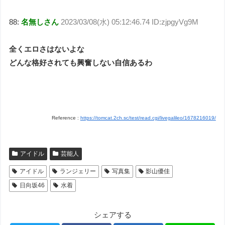
88:
名無しさん
2023/03/08(水) 05:12:46.74 ID:zjpgyVg9M
全くエロさはないよな
どんな格好されても興奮しない自信あるわ
Reference :
https://tomcat.2ch.sc/test/read.cgi/livegalileo/1678216019/
アイドル
芸能人
アイドル
ランジェリー
写真集
影山優佳
日向坂46
水着
シェアする