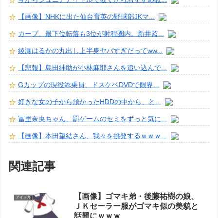
【画像】NHKに出た仙台育英の野球部JKマ...
カープ、最下位転落も3位が射程圏内。新井監...
綾瀬はるかの丸出し上半身ヤバすぎだってww...
【悲報】島田紳助が小林麻耶さんを追い込んで...
Gカップの現役添乗員、ドスケベDVDで限界...
好きな女の子から預かったHDDの中から、と...
冨里奈央ちゃん、罰ゲームのセミをずっと気に...
【画像】本田望結さん、我々を挑発するｗｗｗ...
関連記事
【画像】ゴマキ弟・後藤祐樹の娘、
アイドル
ＪＫセーラー服がゴマキ似の美貌と
話題にｗｗｗ