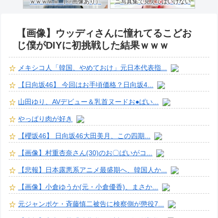
ｗｗｗｗｗ （※画像あり）
ニ写真集で見えてはいけない
ものが映る…
【画像】ウッディさんに憧れてるこどお
じ僕がDIYに初挑戦した結果ｗｗｗ
メキシコ人「韓国、やめておけ」元日本代表指...
【日向坂46】 今回はお手頃価格？日向坂4...
山田ゆり、AVデビュー＆乳首ヌードお●ぱい...
やっぱり肉が好き
【櫻坂46】 日向坂46大田美月、この四期...
【画像】村重杏奈さん(30)のお〇ぱいがコ...
【悲報】日本露悪系アニメ最盛期へ、韓国人か...
【画像】小倉ゆうか(元・小倉優香)、まさか...
元ジャンポケ・斉藤慎二被告に検察側が懲役7...