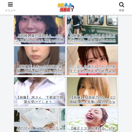
メニュー
検索
【朗報】瀬戸環奈さん、パチ
【画像】パンツ見えそうなド
ンコ来店イベントでおっ○い押
スケベJK、電車に乗るｗｗｗ
しつけてくれる（画像あり）
ｗｗｗｗｗｗｗｗｗｗｗｗ
【画像】 ふわっちLIVEで放
もしもしお姉さん、ちくび見
尿・飲尿・嘔吐のフルコンボ
えてますが大丈夫ですかｗｗ
配信した女のご尊顔がこちら
ｗｗｗｗ
ｗｗｗｗ
【画像】 JKさん、下着姿で授
【画像】 指原莉乃さん、エ□
業を受けてしまう…
路線にいき見事に成功するｗ
ｗｗ
あのちゃんってエチいよなｗ
【修正ミス】長濱ねる、ビキ