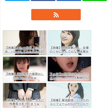
【画像】バレー女子「やんだ
【画像】吉岡里帆さん、女優
あ、バレーしてたら太ももむ
のくせにとんでもない水着を
ちむちやん…」ｗｗ
着てしまう
【画像】深田恭子の最新おし
フォロワー54万の女インフル
りのワレメｗｗｗ
エンサー、セックス動画が公
開！目の保養だけど羨ましす
ぎた・・ｗｗ
【画像】えちえちJK、大人に
【画像】菊池姫奈、バスケの
性教育されてしまうｗ
ユニフォームからブラジャー
はみ出すJKグラドルｗ