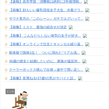
【速報】高市早苗「消費税は絶対に2年後増税...
【画像】顔もいい爆乳現役女子大生、水着グラ...
サウナ美月の『このシーン』ガチでエグいって...
【画像】ミスド、最強の組合せが決定
【画像】 こんなだらしない体型の女子が好き...
【画像】オンラインで注文とキャンセル繰り返...
新体操で国体1位！ ついに現れた”リアル浅...
36歳の彼女と結婚したいのに、家族が猛反対...
クーラーボックス積んで出発→途中で買い足し...
【画像】長濱ねる(27歳)の乳がヤバイと話...
まとめ