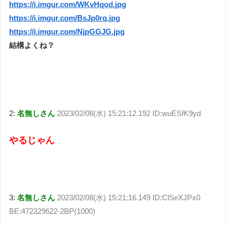
https://i.imgur.com/WKvHqod.jpg
https://i.imgur.com/BsJp0rq.jpg
https://i.imgur.com/NjpGGJG.jpg
結構よくね？
2:
名無しさん
2023/02/08(水) 15:21:12.192 ID:wuESfK9yd
やるじゃん
3:
名無しさん
2023/02/08(水) 15:21:16.149 ID:ClSeXJPx0
BE:472329622-2BP(1000)