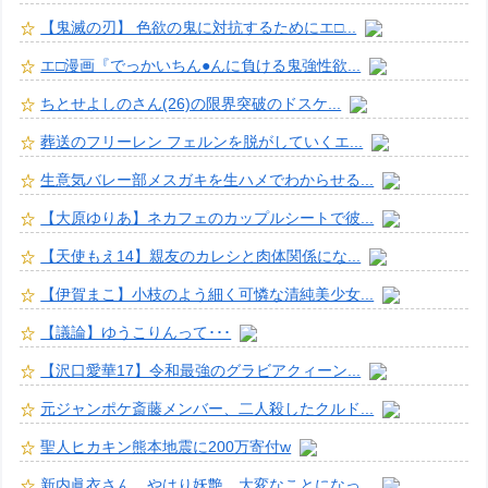
【鬼滅の刃】 色欲の鬼に対抗するためにエ□...
エ□漫画『でっかいちん●んに負ける鬼強性欲...
ちとせよしのさん(26)の限界突破のドスケ...
葬送のフリーレン フェルンを脱がしていくエ...
生意気バレー部メスガキを生ハメでわからせる...
【大原ゆりあ】ネカフェのカップルシートで彼...
【天使もえ14】親友のカレシと肉体関係にな...
【伊賀まこ】小枝のよう細く可憐な清純美少女...
【議論】ゆうこりんって･･･
【沢口愛華17】令和最強のグラビアクィーン...
元ジャンポケ斎藤メンバー、二人殺したクルド...
聖人ヒカキン熊本地震に200万寄付w
新内眞衣さん、やはり妖艶、大変なことになっ...