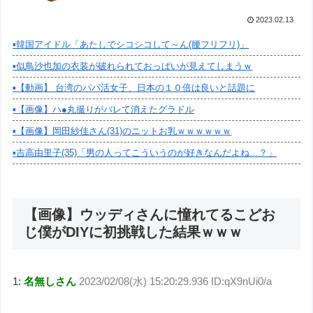
2023.02.13
▪️韓国アイドル「あたしでシコシコして～ん(腰フリフリ)」
▪️似鳥沙也加の衣装が破れられておっぱいが見えてしまうｗ
▪️【動画】 台湾のパパ活女子、日本の１０倍は良いと話題に
▪️【画像】ハ●丸撮りがバレて消えたグラドル
▪️【画像】岡田紗佳さん(31)のニットお乳ｗｗｗｗｗｗ
▪️吉高由里子(35)「男の人ってこういうのが好きなんだよね…？」
【画像】ウッディさんに憧れてるこどお
じ僕がDIYに初挑戦した結果ｗｗｗ
1:
名無しさん
2023/02/08(水) 15:20:29.936 ID:qX9nUi0/a