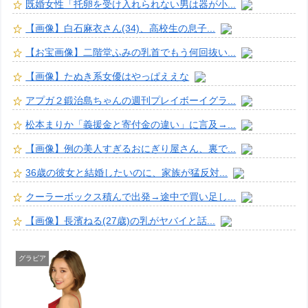
既婚女性「托卵を受け入れられない男は器が小...
【画像】白石麻衣さん(34)、高校生の息子...
【お宝画像】二階堂ふみの乳首でもう何回抜い...
【画像】たぬき系女優はやっぱええな
アプガ２鍛治島ちゃんの週刊プレイボーイグラ...
松本まりか「義援金と寄付金の違い」に言及→...
【画像】例の美人すぎるおにぎり屋さん、裏で...
36歳の彼女と結婚したいのに、家族が猛反対...
クーラーボックス積んで出発→途中で買い足し...
【画像】長濱ねる(27歳)の乳がヤバイと話...
グラビア