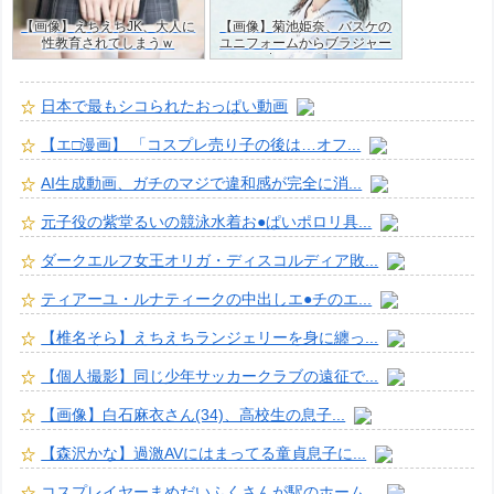
【画像】えちえちJK、大人に
【画像】菊池姫奈、バスケの
性教育されてしまうｗ
ユニフォームからブラジャー
はみ出すJKグラドルｗ
日本で最もシコられたおっぱい動画
【エ□漫画】 「コスプレ売り子の後は…オフ...
AI生成動画、ガチのマジで違和感が完全に消...
元子役の紫堂るいの競泳水着お●ぱいポロリ具...
ダークエルフ女王オリガ・ディスコルディア敗...
ティアーユ・ルナティークの中出しエ●チのエ...
【椎名そら】えちえちランジェリーを身に纏っ...
【個人撮影】同じ少年サッカークラブの遠征で...
【画像】白石麻衣さん(34)、高校生の息子...
【森沢かな】過激AVにはまってる童貞息子に...
コスプレイヤーまめだいふくさんが駅のホーム...