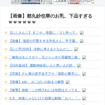
ｗｗｗｗｗ （※画像あり）
ニ写真集で見えてはいけない
ものが映る…
【画像】都丸紗也華のお乳、下品すぎる
ｗｗｗｗｗｗ
【にじさんじ】 すこや、母親に「ゴミ持って...
【画像】 滋賀の可愛すぎる学生さん、甲子園...
【にじ甲2026】 冷静に考えるとなんだこ...
「被告はモンスター」元ジャンポケ斉藤慎二被...
【日向坂46】 運動神経良い人と悪い人の対...
【悲報】テレ東の若手女子アナ「国民が勝手に...
【画像】tuki.、お〇ぱいの始まり解禁
【衝撃】旅館「この押入れには布団は入ってま...
５大、肉食じゃないけど凶暴な動物「カバ」「...