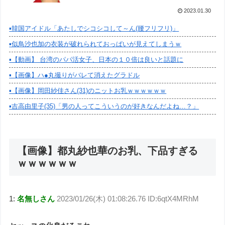
2023.01.30
▪️韓国アイドル「あたしでシコシコして～ん(腰フリフリ)」
▪️似鳥沙也加の衣装が破れられておっぱいが見えてしまうｗ
▪️【動画】 台湾のパパ活女子、日本の１０倍は良いと話題に
▪️【画像】ハ●丸撮りがバレて消えたグラドル
▪️【画像】岡田紗佳さん(31)のニットお乳ｗｗｗｗｗｗ
▪️吉高由里子(35)「男の人ってこういうのが好きなんだよね…？」
【画像】都丸紗也華のお乳、下品すぎる
ｗｗｗｗｗｗ
1:
名無しさん
2023/01/26(木) 01:08:26.76 ID:6qtX4MRhM