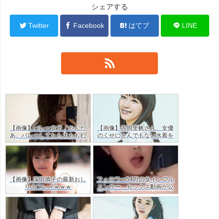
シェアする
Twitter
Facebook
はてブ
LINE
【画像】バレー女子「やんだ
【画像】吉岡里帆さん、女優
あ、バレーしてたら太ももむ
のくせにとんでもない水着を
ちむちやん…」ｗｗ
着てしまう
【画像】深田恭子の最新おし
フォロワー54万の女インフル
りのワレメｗｗｗ
エンサー、セックス動画が公
開！目の保養だけど羨ましす
ぎた・・ｗｗ