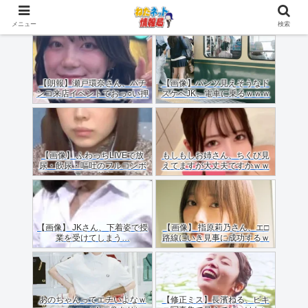
メニュー
検索
【朗報】瀬戸環奈さん、パチ
【画像】パンツ見えそうなド
ンコ来店イベントでおっ○い押
スケベJK、電車に乗るｗｗｗ
しつけてくれる（画像あり）
ｗｗｗｗｗｗｗｗｗｗｗｗ
【画像】 ふわっちLIVEで放
もしもしお姉さん、ちくび見
尿・飲尿・嘔吐のフルコンボ
えてますが大丈夫ですかｗｗ
配信した女のご尊顔がこちら
ｗｗｗｗ
ｗｗｗｗ
【画像】 JKさん、下着姿で授
【画像】 指原莉乃さん、エ□
業を受けてしまう…
路線にいき見事に成功するｗ
ｗｗ
あのちゃんってエチいよなｗ
【修正ミス】長濱ねる、ビキ