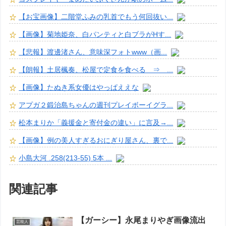
【お宝画像】二階堂ふみの乳首でもう何回抜い...
【画像】菊地姫奈、白パンティと白ブラがHす...
【悲報】渡邊渚さん、意味深フォトwww（画...
【朗報】土居楓奏、松屋で定食を食べる ⇒ ...
【画像】たぬき系女優はやっぱええな
アプガ２鍛治島ちゃんの週刊プレイボーイグラ...
松本まりか「義援金と寄付金の違い」に言及→...
【画像】例の美人すぎるおにぎり屋さん、裏で...
小島大河 .258(213-55) 5本 ...
関連記事
【ガーシー】永尾まりやぎ画像流出
芸能人