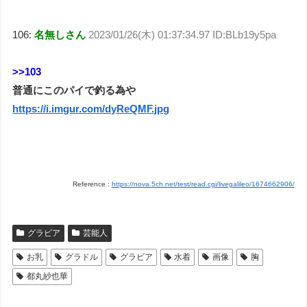
106:
名無しさん
2023/01/26(木) 01:37:34.97 ID:BLb19y5pa
>>103
普通にこのパイで釣る為や
https://i.imgur.com/dyReQMF.jpg
Reference :
https://nova.5ch.net/test/read.cgi/livegalileo/1674662906/
グラビア
芸能人
お乳
グラドル
グラビア
水着
画像
胸
都丸紗也華