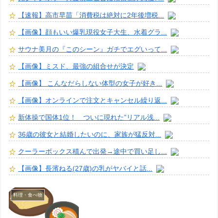
【速報】高市早苗「消費税は絶対に2年後増税...
【画像】顔もいい爆乳現役女子大生、水着グラ...
サウナ美月の『このシーン』ガチでエグいって...
【画像】ミスド、最強の組合せが決定
【画像】 こんなだらしない体型の女子が好き...
【画像】オンラインで注文とキャンセル繰り返...
新体操で国体1位！ ついに現れた”リアル浅...
36歳の彼女と結婚したいのに、家族が猛反対...
クーラーボックス積んで出発→途中で買い足し...
【画像】長濱ねる(27歳)の乳がヤバイと話...
料理・食べ物