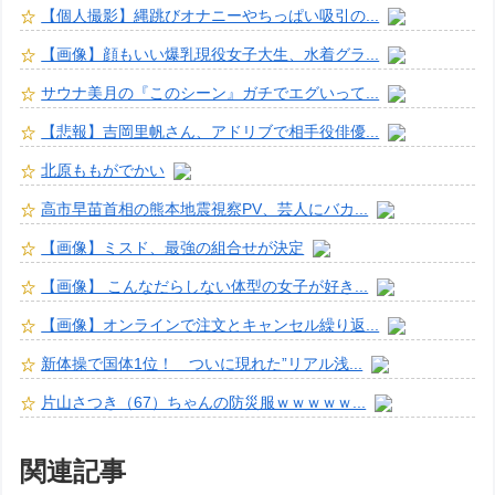
【個人撮影】縄跳びオナニーやちっぱい吸引の...
【画像】顔もいい爆乳現役女子大生、水着グラ...
サウナ美月の『このシーン』ガチでエグいって...
【悲報】吉岡里帆さん、アドリブで相手役俳優...
北原ももがでかい
高市早苗首相の熊本地震視察PV、芸人にバカ...
【画像】ミスド、最強の組合せが決定
【画像】 こんなだらしない体型の女子が好き...
【画像】オンラインで注文とキャンセル繰り返...
新体操で国体1位！ ついに現れた”リアル浅...
片山さつき（67）ちゃんの防災服ｗｗｗｗｗ...
関連記事