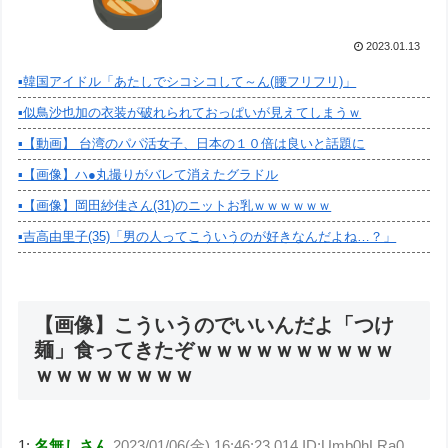
2023.01.13
▪️韓国アイドル「あたしでシコシコして～ん(腰フリフリ)」
▪️似鳥沙也加の衣装が破れられておっぱいが見えてしまうｗ
▪️【動画】 台湾のパパ活女子、日本の１０倍は良いと話題に
▪️【画像】ハ●丸撮りがバレて消えたグラドル
▪️【画像】岡田紗佳さん(31)のニットお乳ｗｗｗｗｗｗ
▪️吉高由里子(35)「男の人ってこういうのが好きなんだよね…？」
【画像】こういうのでいいんだよ「つけ
麺」食ってきたぞｗｗｗｗｗｗｗｗｗｗ
ｗｗｗｗｗｗｗｗ
1:
名無しさん
2023/01/06(金) 16:46:23.014 ID:Umb0hLRa0