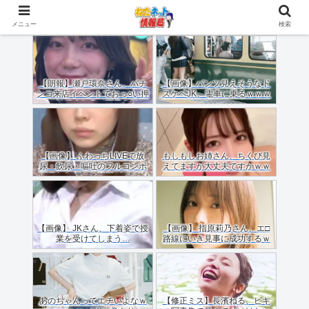
メニュー
検索
【朗報】瀬戸環奈さん、パチ
【画像】パンツ見えそうなド
ンコ来店イベントでおっ○い押
スケベJK、電車に乗るｗｗｗ
しつけてくれる（画像あり）
ｗｗｗｗｗｗｗｗｗｗｗｗ
【画像】 ふわっちLIVEで放
もしもしお姉さん、ちくび見
尿・飲尿・嘔吐のフルコンボ
えてますが大丈夫ですかｗｗ
配信した女のご尊顔がこちら
ｗｗｗｗ
ｗｗｗｗ
【画像】 JKさん、下着姿で授
【画像】 指原莉乃さん、エ□
業を受けてしまう…
路線にいき見事に成功するｗ
ｗｗ
あのちゃんってエチいよなｗ
【修正ミス】長濱ねる、ビキ