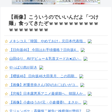
ｗｗｗｗｗ （※画像あり）
ニ写真集で見えてはいけない
ものが映る…
【画像】こういうのでいいんだよ「つけ
麺」食ってきたぞｗｗｗｗｗｗｗｗｗｗ
ｗｗｗｗｗｗｗｗ
メキシコ人「韓国、やめておけ」元日本代表指...
【日向坂46】 今回はお手頃価格？日向坂4...
山田ゆり、AVデビュー＆乳首ヌードお●ぱい...
やっぱり肉が好き
【櫻坂46】 日向坂46大田美月、この四期...
【画像】村重杏奈さん(30)のお〇ぱいがコ...
【悲報】日本露悪系アニメ最盛期へ、韓国人か...
【画像】小倉ゆうか(元・小倉優香)、まさか...
元ジャンポケ・斉藤慎二被告に検察側が懲役7...