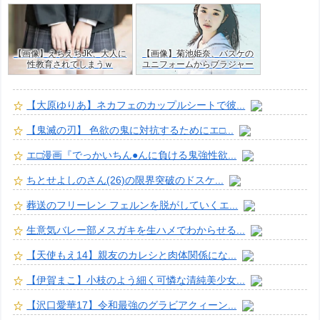
ぎた・・ｗｗ
【画像】えちえちJK、大人に
【画像】菊池姫奈、バスケの
性教育されてしまうｗ
ユニフォームからブラジャー
はみ出すJKグラドルｗ
【大原ゆりあ】ネカフェのカップルシートで彼...
【鬼滅の刃】 色欲の鬼に対抗するためにエ□...
エ□漫画『でっかいちん●んに負ける鬼強性欲...
ちとせよしのさん(26)の限界突破のドスケ...
葬送のフリーレン フェルンを脱がしていくエ...
生意気バレー部メスガキを生ハメでわからせる...
【天使もえ14】親友のカレシと肉体関係にな...
【伊賀まこ】小枝のよう細く可憐な清純美少女...
【沢口愛華17】令和最強のグラビアクィーン...