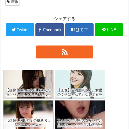
画像
シェアする
Twitter
Facebook
はてブ
LINE
【画像】バレー女子「やんだ
【画像】吉岡里帆さん、女優
あ、バレーしてたら太ももむ
のくせにとんでもない水着を
ちむちやん…」ｗｗ
着てしまう
【画像】深田恭子の最新おし
フォロワー54万の女インフル
りのワレメｗｗｗ
エンサー、セックス動画が公
開！目の保養だけど羨ましす