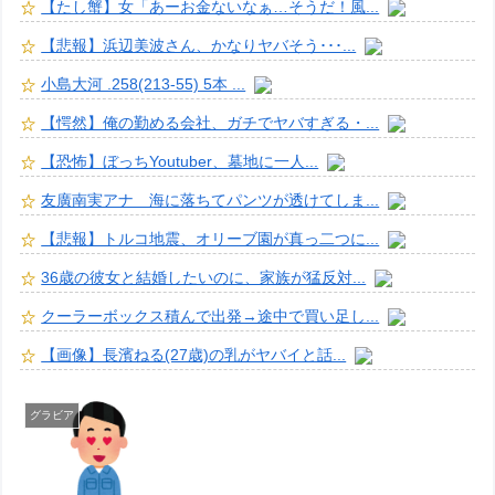
【たし蟹】女「あーお金ないなぁ…そうだ！風...
【悲報】浜辺美波さん、かなりヤバそう･･･...
小島大河 .258(213-55) 5本 ...
【愕然】俺の勤める会社、ガチでヤバすぎる・...
【恐怖】ぼっちYoutuber、墓地に一人...
友廣南実アナ 海に落ちてパンツが透けてしま...
【悲報】トルコ地震、オリーブ園が真っ二つに...
36歳の彼女と結婚したいのに、家族が猛反対...
クーラーボックス積んで出発→途中で買い足し...
【画像】長濱ねる(27歳)の乳がヤバイと話...
グラビア