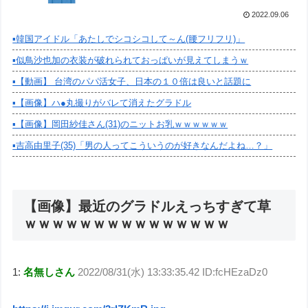
2022.09.06
▪️韓国アイドル「あたしでシコシコして～ん(腰フリフリ)」
▪️似鳥沙也加の衣装が破れられておっぱいが見えてしまうｗ
▪️【動画】 台湾のパパ活女子、日本の１０倍は良いと話題に
▪️【画像】ハ●丸撮りがバレて消えたグラドル
▪️【画像】岡田紗佳さん(31)のニットお乳ｗｗｗｗｗｗ
▪️吉高由里子(35)「男の人ってこういうのが好きなんだよね…？」
【画像】最近のグラドルえっちすぎて草
ｗｗｗｗｗｗｗｗｗｗｗｗｗｗｗ
1:
名無しさん
2022/08/31(水) 13:33:35.42 ID:fcHEzaDz0