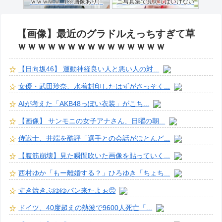
ｗｗｗｗｗ （※画像あり）
ニ写真集で見えてはいけない
ものが映る…
【画像】最近のグラドルえっちすぎて草
ｗｗｗｗｗｗｗｗｗｗｗｗｗｗｗ
【日向坂46】 運動神経良い人と悪い人の対...
女優・武田玲奈、水着封印したはずがさっそく...
AIが考えた「AKB48っぽい衣装」がこち...
【画像】 サンモニの女子アナさん、日曜の朝...
侍戦士、井端を酷評「選手との会話がほとんど...
【腹筋崩壊】見た瞬間吹いた画像を貼っていく...
西村ゆか「もー離婚する？」ひろゆき「ちょち...
すき焼きぷゆゆパン来たよぉ🥺
ドイツ、40度超えの熱波で9600人死亡「...