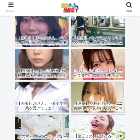
メニュー
検索
【朗報】瀬戸環奈さん、パチ
【画像】パンツ見えそうなド
ンコ来店イベントでおっ○い押
スケベJK、電車に乗るｗｗｗ
しつけてくれる（画像あり）
ｗｗｗｗｗｗｗｗｗｗｗｗ
【画像】 ふわっちLIVEで放
もしもしお姉さん、ちくび見
尿・飲尿・嘔吐のフルコンボ
えてますが大丈夫ですかｗｗ
配信した女のご尊顔がこちら
ｗｗｗｗ
ｗｗｗｗ
【画像】 JKさん、下着姿で授
【画像】 指原莉乃さん、エ□
業を受けてしまう…
路線にいき見事に成功するｗ
ｗｗ
あのちゃんってエチいよなｗ
【修正ミス】長濱ねる、ビキ