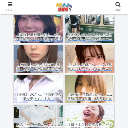
メニュー
検索
【朗報】瀬戸環奈さん、パチ
【画像】パンツ見えそうなド
ンコ来店イベントでおっ○い押
スケベJK、電車に乗るｗｗｗ
しつけてくれる（画像あり）
ｗｗｗｗｗｗｗｗｗｗｗｗ
【画像】 ふわっちLIVEで放
もしもしお姉さん、ちくび見
尿・飲尿・嘔吐のフルコンボ
えてますが大丈夫ですかｗｗ
配信した女のご尊顔がこちら
ｗｗｗｗ
ｗｗｗｗ
【画像】 JKさん、下着姿で授
【画像】 指原莉乃さん、エ□
業を受けてしまう…
路線にいき見事に成功するｗ
ｗｗ
あのちゃんってエチいよなｗ
【修正ミス】長濱ねる、ビキ