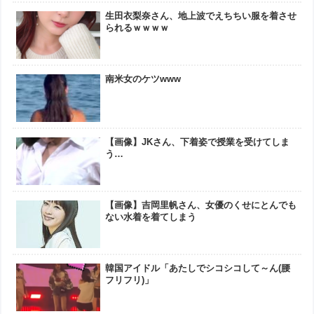
生田衣梨奈さん、地上波でえちちい服を着させ
られるｗｗｗｗ
南米女のケツwww
【画像】JKさん、下着姿で授業を受けてしま
う…
【画像】吉岡里帆さん、女優のくせにとんでも
ない水着を着てしまう
韓国アイドル「あたしでシコシコして～ん(腰
フリフリ)」