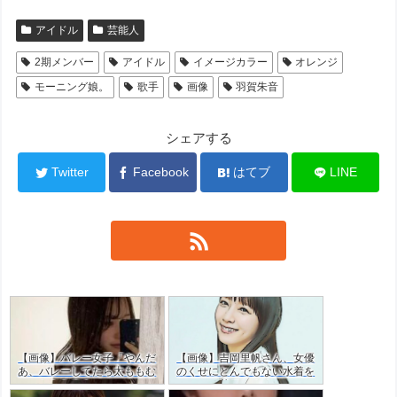
アイドル
芸能人
2期メンバー
アイドル
イメージカラー
オレンジ
モーニング娘。
歌手
画像
羽賀朱音
シェアする
Twitter
Facebook
はてブ
LINE
【画像】バレー女子「やんだ
【画像】吉岡里帆さん、女優
あ、バレーしてたら太ももむ
のくせにとんでもない水着を
ちむちやん…」ｗｗ
着てしまう