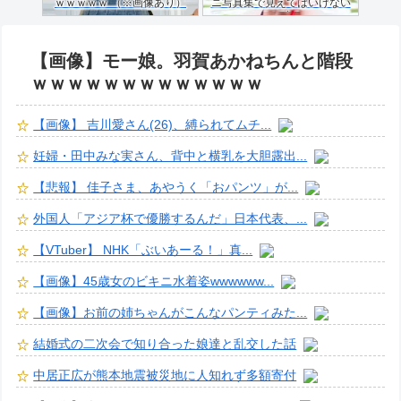
ｗｗｗｗｗ （※画像あり）
ニ写真集で見えてはいけない
ものが映る…
【画像】モー娘。羽賀あかねちんと階段
ｗｗｗｗｗｗｗｗｗｗｗｗｗ
【画像】 吉川愛さん(26)、縛られてムチ...
妊婦・田中みな実さん、背中と横乳を大胆露出...
【悲報】 佳子さま、あやうく「おパンツ」が...
外国人「アジア杯で優勝するんだ」日本代表、...
【VTuber】 NHK「ぶいあーる！」真...
【画像】45歳女のビキニ水着姿wwwwww...
【画像】お前の姉ちゃんがこんなパンティみた...
結婚式の二次会で知り合った娘達と乱交した話
中居正広が熊本地震被災地に人知れず多額寄付