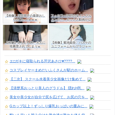
【画像】深田恭子の最新おし
フォロワー54万の女インフル
りのワレメｗｗｗ
エンサー、セックス動画が公
開！目の保養だけど羨ましす
ぎた・・ｗｗ
【画像】えちえちJK、大人に
【画像】菊池姫奈、バスケの
性教育されてしまうｗ
ユニフォームからブラジャー
はみ出すJKグラドルｗ
エ□ガキに寝取られる芹沢あさひ♥️????...
コスプレイヤーまめだいふくさんが駅のホーム...
【二次】 スクール水着美少女画像だけ集めて...
【清楚系おっとり美人のグラドル】 隠れH乳...
美女や美少女が自分で尻を広げて、お尻の穴を...
Gカップ以上！ずっしり爆乳おっぱいの重みに...