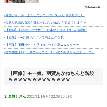
2022.11.21
▪️韓国アイドル「あたしでシコシコして～ん(腰フリフリ)」
▪️似鳥沙也加の衣装が破れられておっぱいが見えてしまうｗ
▪️【動画】 台湾のパパ活女子、日本の１０倍は良いと話題に
▪️【画像】ハ●丸撮りがバレて消えたグラドル
▪️【画像】岡田紗佳さん(31)のニットお乳ｗｗｗｗｗｗ
▪️吉高由里子(35)「男の人ってこういうのが好きなんだよね…？」
【画像】モー娘。羽賀あかねちんと階段
ｗｗｗｗｗｗｗｗｗｗｗｗｗ
1:
名無しさん
2022/11/14(月) 22:09:10.61 0