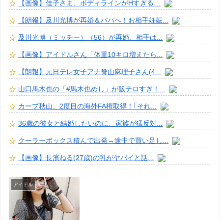
【画像】佳子さま、ボディラインがHすぎる…
【朗報】及川光博が再婚＆パパへ！お相手妊娠...
及川光博（ミッチー）（56）が再婚、相手は...
【画像】アイドルさん「体重10キロ増えたら...
【朗報】元日テレ女子アナ脊山麻理子さん(4...
山口馬木也の「#馬木也めし」が飯テロすぎ！...
カープ秋山、2度目の海外FA権取得！｢それ...
36歳の彼女と結婚したいのに、家族が猛反対...
クーラーボックス積んで出発→途中で買い足し...
【画像】長濱ねる(27歳)の乳がヤバイと話...
アイドル