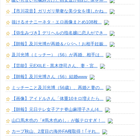
酸いも甘いも噛み分けた熟女達が熟れた体を仰...
【市川花音】ガリガリ華奢な美少女を壊しかね...
抜けるオナニーネタ・エロ画像まとめ108枚...
【弥生みづき】デリヘルの指名嬢に恋人ができ...
【朗報】及川光博が再婚＆パパへ！お相手妊娠...
及川光博（ミッチー）（56）が再婚、相手は...
【芸能】元EXILE・黒木啓司さん、妻・宮...
【朗報】及川光博さん（56）結婚www
ミッチーこと及川光博（56歳）、再婚と妻の...
【画像】アイドルさん「体重10キロ増えたら...
【朗報】元日テレ女子アナ脊山麻理子さん(4...
山口馬木也の「#馬木也めし」が飯テロすぎ！...
カープ秋山、2度目の海外FA権取得！｢それ...