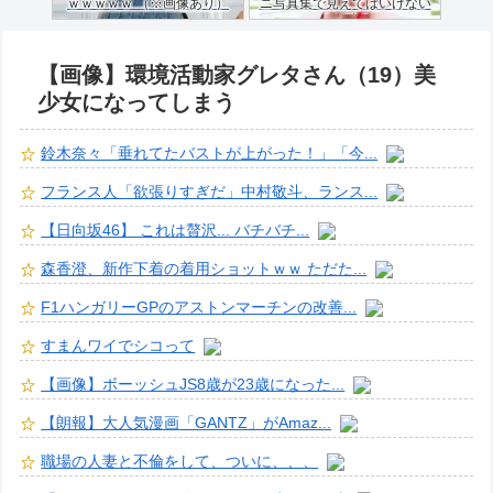
ｗｗｗｗｗ （※画像あり）
ニ写真集で見えてはいけない
ものが映る…
【画像】環境活動家グレタさん（19）美
少女になってしまう
鈴木奈々「垂れてたバストが上がった！」「今...
フランス人「欲張りすぎだ」中村敬斗、ランス...
【日向坂46】 これは贅沢... バチバチ...
森香澄、新作下着の着用ショットｗｗ ただた...
F1ハンガリーGPのアストンマーチンの改善...
すまんワイでシコって
【画像】ボーッシュJS8歳が23歳になった...
【朗報】大人気漫画「GANTZ」がAmaz...
職場の人妻と不倫をして、ついに、、、