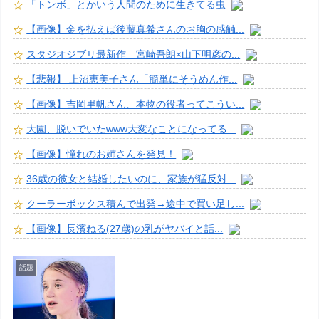
「トンボ」とかいう人間のために生きてる虫
【画像】金を払えば後藤真希さんのお胸の感触...
スタジオジブリ最新作 宮崎吾朗×山下明彦の...
【悲報】 上沼恵美子さん「簡単にそうめん作...
【画像】吉岡里帆さん、本物の役者ってこうい...
大園、脱いでいたwww大変なことになってる...
【画像】憧れのお姉さんを発見！
36歳の彼女と結婚したいのに、家族が猛反対...
クーラーボックス積んで出発→途中で買い足し...
【画像】長濱ねる(27歳)の乳がヤバイと話...
話題