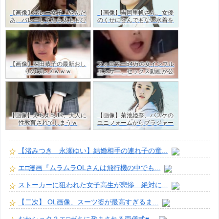
【画像】バレー女子「やんだ
【画像】吉岡里帆さん、女優
あ、バレーしてたら太ももむ
のくせにとんでもない水着を
ちむちやん…」ｗｗ
着てしまう
【画像】深田恭子の最新おし
フォロワー54万の女インフル
りのワレメｗｗｗ
エンサー、セックス動画が公
開！目の保養だけど羨ましす
ぎた・・ｗｗ
【画像】えちえちJK、大人に
【画像】菊池姫奈、バスケの
性教育されてしまうｗ
ユニフォームからブラジャー
はみ出すJKグラドルｗ
【渚みつき 永瀬ゆい】結婚相手の連れ子の童...
エ□漫画『ムラムラOLさんは飛行機の中でも...
ストーカーに狙われた女子高生が悲惨…絶対に...
【二次】 OL画像、スーツ姿が最高すぎるま...