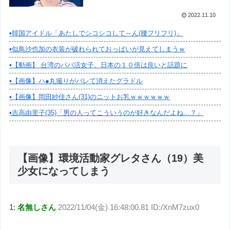
2022.11.10
▪️韓国アイドル「あたしでシコシコして～ん(腰フリフリ)」
▪️似鳥沙也加の衣装が破れられておっぱいが見えてしまうｗ
▪️【動画】 台湾のパパ活女子、日本の１０倍は良いと話題に
▪️【画像】ハ●丸撮りがバレて消えたグラドル
▪️【画像】岡田紗佳さん(31)のニットお乳ｗｗｗｗｗｗ
▪️吉高由里子(35)「男の人ってこういうのが好きなんだよね…？」
【画像】環境活動家グレタさん（19）美
少女になってしまう
1:
名無しさん
2022/11/04(金) 16:48:00.81 ID:/XnM7zux0