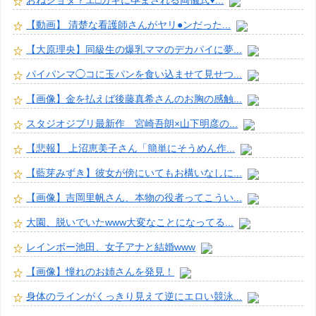
おねショタ？エ□ガキに孕まされる両儀式♥️...
【動画】 清楚な看護師さんがヤリ●ンだった...
【大原理央】同級生の爆乳ママのデカパイに夢...
パイパンマ◯コに玉パンを食い込ませて見せつ...
【画像】金を払えば後藤真希さんのお胸の感触...
スタジオジブリ最新作 宮崎吾朗×山下明彦の...
【悲報】 上沼恵美子さん「簡単にそうめん作...
【藍芽みずき】彼女が傍にいてもお構いなしに...
【画像】吉岡里帆さん、本物の役者ってこうい...
大園、脱いでいたwww大変なことになってる...
レインボー池田、女子アナと結婚www
【画像】憧れのお姉さんを発見！
身体のラインがくっきり見えて逆にエロい競泳...