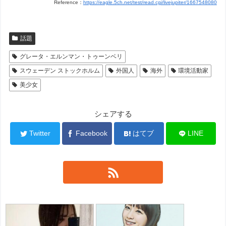
Reference：
https://eagle.5ch.net/test/read.cgi/livejupiter/1667548080
話題
グレータ・エルンマン・トゥーンベリ
スウェーデン ストックホルム
外国人
海外
環境活動家
美少女
シェアする
Twitter
Facebook
はてブ
LINE