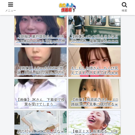
メニュー
検索
【朗報】瀬戸環奈さん、パチ
【画像】パンツ見えそうなド
ンコ来店イベントでおっ○い押
スケベJK、電車に乗るｗｗｗ
しつけてくれる（画像あり）
ｗｗｗｗｗｗｗｗｗｗｗｗ
【画像】 ふわっちLIVEで放
もしもしお姉さん、ちくび見
尿・飲尿・嘔吐のフルコンボ
えてますが大丈夫ですかｗｗ
配信した女のご尊顔がこちら
ｗｗｗｗ
ｗｗｗｗ
【画像】 JKさん、下着姿で授
【画像】 指原莉乃さん、エ□
業を受けてしまう…
路線にいき見事に成功するｗ
ｗｗ
あのちゃんってエチいよなｗ
【修正ミス】長濱ねる、ビキ