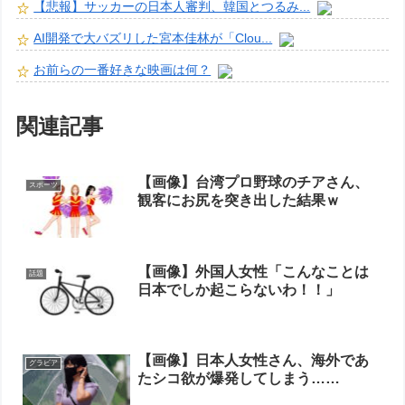
【悲報】サッカーの日本人審判、韓国とつるみ...
AI開発で大バズリした宮本佳林が「Clou...
お前らの一番好きな映画は何？
関連記事
【画像】台湾プロ野球のチアさん、
スポーツ
観客にお尻を突き出した結果ｗ
【画像】外国人女性「こんなことは
話題
日本でしか起こらないわ！！」
【画像】日本人女性さん、海外であ
グラビア
たシコ欲が爆発してしまう……