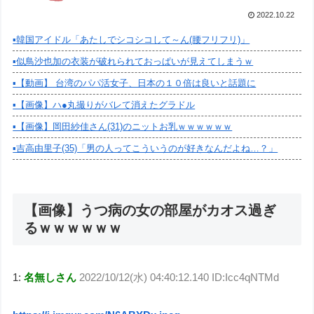
2022.10.22
▪️韓国アイドル「あたしでシコシコして～ん(腰フリフリ)」
▪️似鳥沙也加の衣装が破れられておっぱいが見えてしまうｗ
▪️【動画】 台湾のパパ活女子、日本の１０倍は良いと話題に
▪️【画像】ハ●丸撮りがバレて消えたグラドル
▪️【画像】岡田紗佳さん(31)のニットお乳ｗｗｗｗｗｗ
▪️吉高由里子(35)「男の人ってこういうのが好きなんだよね…？」
【画像】うつ病の女の部屋がカオス過ぎ
るｗｗｗｗｗｗ
1:
名無しさん
2022/10/12(水) 04:40:12.140 ID:Icc4qNTMd