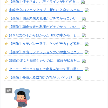
【画像】佳子さま、ボディラインがHすぎる…
山崎怜奈のファンクラブ、新たに入会すると会...
【画像】朝倉未来の私服がガチでかっこいい！
【画像】朝倉未来の私服がガチでかっこいい！
好きな女の子から預かったHDDの中から、と...
【画像】女子バレー選手、ケツがデカすぎ警報...
【画像】肩出しファッションの小学生がセクシ...
36歳の彼女と結婚したいのに、家族が猛反対...
クーラーボックス積んで出発→途中で買い足し...
【画像】長濱ねる(27歳)の乳がヤバイと話...
衝撃