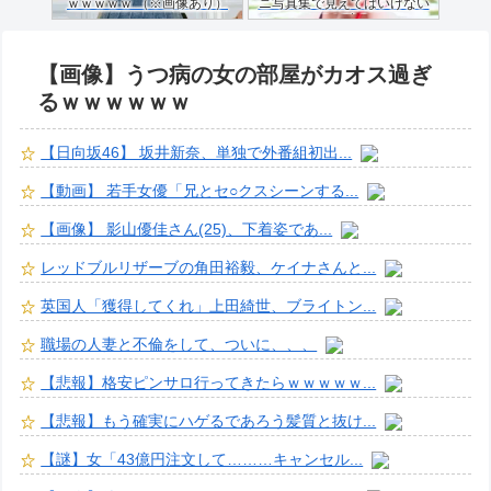
ｗｗｗｗｗ （※画像あり）
ニ写真集で見えてはいけない
ものが映る…
【画像】うつ病の女の部屋がカオス過ぎ
るｗｗｗｗｗｗ
【日向坂46】 坂井新奈、単独で外番組初出...
【動画】 若手女優「兄とセ○クスシーンする...
【画像】 影山優佳さん(25)、下着姿であ...
レッドブルリザーブの角田裕毅、ケイナさんと...
英国人「獲得してくれ」上田綺世、ブライトン...
職場の人妻と不倫をして、ついに、、、
【悲報】格安ピンサロ行ってきたらｗｗｗｗｗ...
【悲報】もう確実にハゲるであろう髪質と抜け...
【謎】女「43億円注文して………キャンセル...