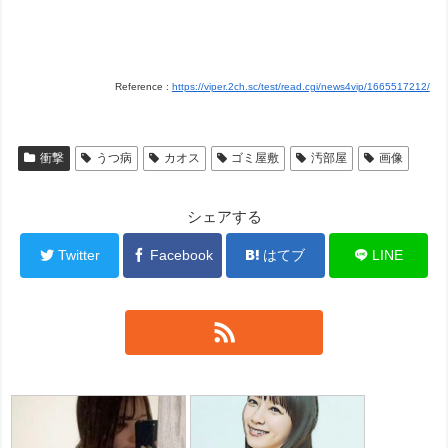
Reference :
https://viper.2ch.sc/test/read.cgi/news4vip/1665517212/
衝撃
うつ病
カオス
ゴミ屋敷
汚部屋
画像
シェアする
Twitter
Facebook
はてブ
LINE