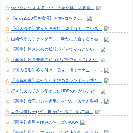
弘中れおな × 本多まい 夫婦交換…温泉宿...
【eros2929電車痴漢】おマ●コをクチ...
【個人撮影】彼女が彼氏に手袋手コキしている...
山崎怜奈のファンクラブ、新たに入会すると会...
【画像】朝倉未来の私服がガチでかっこいい！
【画像】朝倉未来の私服がガチでかっこいい！
【個人撮影】擦り付け、電マ、指でオナニーす...
【米倉穂香】華やかな美貌のスレンダー美熟と...
好きな女の子から預かったHDDの中から、と...
【画像】女子バレー選手、ケツがデカすぎ警報...
大久保佳代子(55)、自身の性欲について語...
【画像】道重さゆみのおっぱいwww
【画像】肩出しファッションの小学生がセクシ...