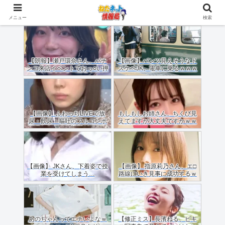
メニュー
検索
【朗報】瀬戸環奈さん、パチ
【画像】パンツ見えそうなド
ンコ来店イベントでおっ○い押
スケベJK、電車に乗るｗｗｗ
しつけてくれる（画像あり）
ｗｗｗｗｗｗｗｗｗｗｗｗ
【画像】 ふわっちLIVEで放
もしもしお姉さん、ちくび見
尿・飲尿・嘔吐のフルコンボ
えてますが大丈夫ですかｗｗ
配信した女のご尊顔がこちら
ｗｗｗｗ
ｗｗｗｗ
【画像】 JKさん、下着姿で授
【画像】 指原莉乃さん、エ□
業を受けてしまう…
路線にいき見事に成功するｗ
ｗｗ
あのちゃんってエチいよなｗ
【修正ミス】長濱ねる、ビキ