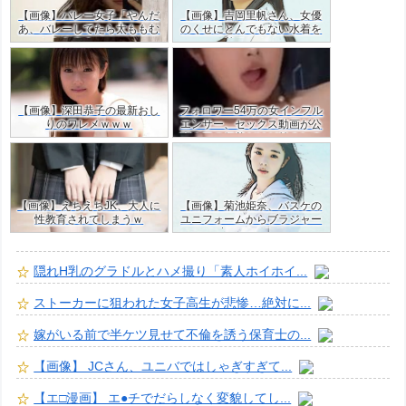
【画像】バレー女子「やんだ
【画像】吉岡里帆さん、女優
あ、バレーしてたら太ももむ
のくせにとんでもない水着を
ちむちやん…」ｗｗ
着てしまう
【画像】深田恭子の最新おし
フォロワー54万の女インフル
りのワレメｗｗｗ
エンサー、セックス動画が公
開！目の保養だけど羨ましす
ぎた・・ｗｗ
【画像】えちえちJK、大人に
【画像】菊池姫奈、バスケの
性教育されてしまうｗ
ユニフォームからブラジャー
はみ出すJKグラドルｗ
隠れH乳のグラドルとハメ撮り「素人ホイホイ...
ストーカーに狙われた女子高生が悲惨…絶対に...
嫁がいる前で半ケツ見せて不倫を誘う保育士の...
【画像】 JCさん、ユニバではしゃぎすぎて...
【エ□漫画】 エ●チでだらしなく変貌してし...