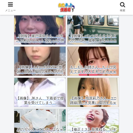
メニュー
検索
【朗報】瀬戸環奈さん、パチ
【画像】パンツ見えそうなド
ンコ来店イベントでおっ○い押
スケベJK、電車に乗るｗｗｗ
しつけてくれる（画像あり）
ｗｗｗｗｗｗｗｗｗｗｗｗ
【画像】 ふわっちLIVEで放
もしもしお姉さん、ちくび見
尿・飲尿・嘔吐のフルコンボ
えてますが大丈夫ですかｗｗ
配信した女のご尊顔がこちら
ｗｗｗｗ
ｗｗｗｗ
【画像】 JKさん、下着姿で授
【画像】 指原莉乃さん、エ□
業を受けてしまう…
路線にいき見事に成功するｗ
ｗｗ
あのちゃんってエチいよなｗ
【修正ミス】長濱ねる、ビキ