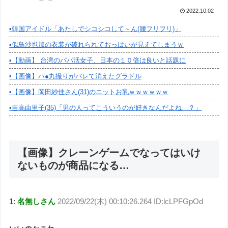
2022.10.02
▪️韓国アイドル「あたしでシコシコして～ん(腰フリフリ)」
▪️似鳥沙也加の衣装が破れられておっぱいが見えてしまうｗ
▪️【動画】 台湾のパパ活女子、日本の１０倍は良いと話題に
▪️【画像】ハ●丸撮りがバレて消えたグラドル
▪️【画像】岡田紗佳さん(31)のニットお乳ｗｗｗｗｗｗ
▪️吉高由里子(35)「男の人ってこういうのが好きなんだよね…？」
【画像】クレーンゲームでなってはいけ
ないものが商品になる…
1:
名無しさん
2022/09/22(木) 00:10:26.264 ID:lcLPFGpOd