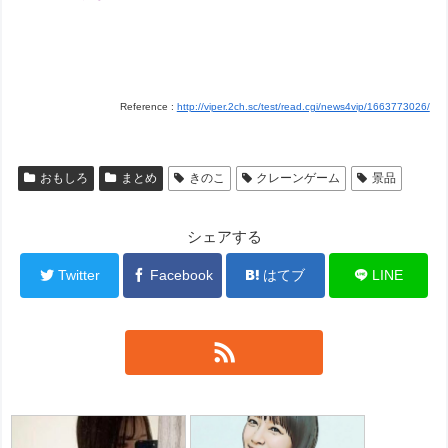
Reference :
http://viper.2ch.sc/test/read.cgi/news4vip/1663773026/
おもしろ
まとめ
きのこ
クレーンゲーム
景品
シェアする
Twitter
Facebook
はてブ
LINE