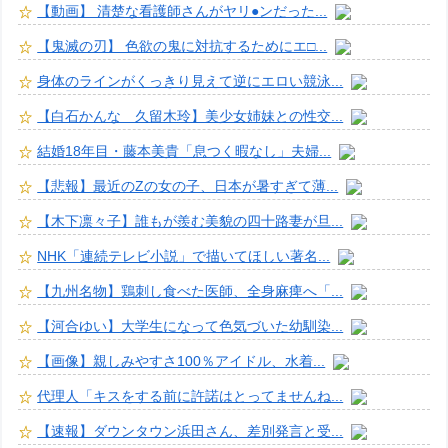
【動画】 清楚な看護師さんがヤリ●ンだった...
【鬼滅の刃】 色欲の鬼に対抗するためにエ□...
身体のラインがくっきり見えて逆にエロい競泳...
【白石かんな 久留木玲】美少女姉妹との性交...
結婚18年目・藤本美貴「息つく暇なし」夫婦...
【悲報】最近のZの女の子、日本が暑すぎて薄...
【木下凛々子】誰もが羨む美貌の四十路妻が旦...
NHK「連続テレビ小説」で描いてほしい著名...
【九州名物】鶏刺し食べた医師、全身麻痺へ「...
【河合ゆい】大学生になって色気づいた幼馴染...
【画像】親しみやすさ100％アイドル、水着...
代理人「キスをする前に許諾はとってませんね...
【速報】ダウンタウン浜田さん、差別発言と受...