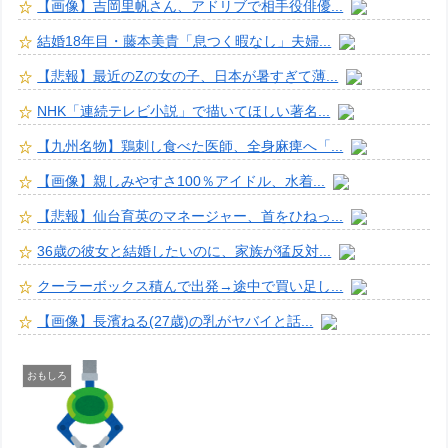
【画像】吉岡里帆さん、アドリブで相手役俳優...
結婚18年目・藤本美貴「息つく暇なし」夫婦...
【悲報】最近のZの女の子、日本が暑すぎて薄...
NHK「連続テレビ小説」で描いてほしい著名...
【九州名物】鶏刺し食べた医師、全身麻痺へ「...
【画像】親しみやすさ100％アイドル、水着...
【悲報】仙台育英のマネージャー、首をひねっ...
36歳の彼女と結婚したいのに、家族が猛反対...
クーラーボックス積んで出発→途中で買い足し...
【画像】長濱ねる(27歳)の乳がヤバイと話...
おもしろ