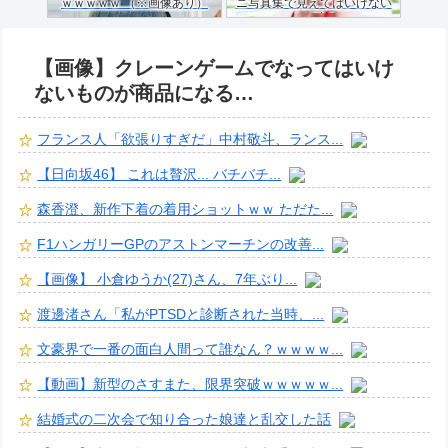
ｗｗｗｗｗ （※画像あり）
ニ写真集で見えてはいけない
ものが映る…
【画像】クレーンゲームでなってはいけ
ないものが商品になる…
フランス人「欲張りすぎだ」中村敬斗、ランス...
【日向坂46】 これは贅沢... バチバチ...
森香澄、新作下着の着用ショットｗｗ ただた...
F1ハンガリーGPのアストンマーチンの改善...
【画像】 小倉ゆうか(27)さん、7年ぶり...
渡邊渚さん「私がPTSDと診断された当時、...
文豪界で一番の面白人間って誰なん？ｗｗｗｗ...
【動画】新型のさすまた、限界突破ｗｗｗｗｗ...
結婚式の二次会で知り合った娘達と乱交した話