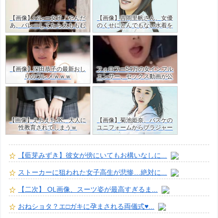
【画像】バレー女子「やんだ
【画像】吉岡里帆さん、女優
あ、バレーしてたら太ももむ
のくせにとんでもない水着を
ちむちやん…」ｗｗ
着てしまう
【画像】深田恭子の最新おし
フォロワー54万の女インフル
りのワレメｗｗｗ
エンサー、セックス動画が公
開！目の保養だけど羨ましす
ぎた・・ｗｗ
【画像】えちえちJK、大人に
【画像】菊池姫奈、バスケの
性教育されてしまうｗ
ユニフォームからブラジャー
はみ出すJKグラドルｗ
【藍芽みずき】彼女が傍にいてもお構いなしに...
ストーカーに狙われた女子高生が悲惨…絶対に...
【二次】 OL画像、スーツ姿が最高すぎるま...
おねショタ？エ□ガキに孕まされる両儀式♥️...