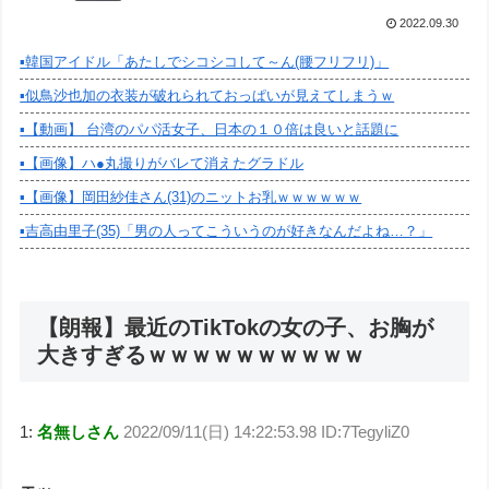
2022.09.30
▪️韓国アイドル「あたしでシコシコして～ん(腰フリフリ)」
▪️似鳥沙也加の衣装が破れられておっぱいが見えてしまうｗ
▪️【動画】 台湾のパパ活女子、日本の１０倍は良いと話題に
▪️【画像】ハ●丸撮りがバレて消えたグラドル
▪️【画像】岡田紗佳さん(31)のニットお乳ｗｗｗｗｗｗ
▪️吉高由里子(35)「男の人ってこういうのが好きなんだよね…？」
【朗報】最近のTikTokの女の子、お胸が
大きすぎるｗｗｗｗｗｗｗｗｗｗ
1:
名無しさん
2022/09/11(日) 14:22:53.98 ID:7TegyliZ0