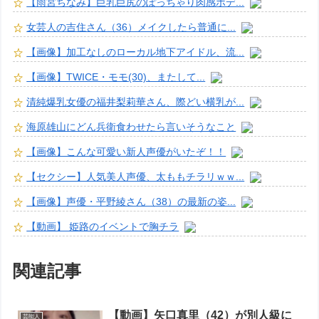
【雨宮ちなみ】巨乳巨尻のぽっちゃり肉感ボデ...
女芸人の吉住さん（36）メイクしたら普通に...
【画像】加工なしのローカル地下アイドル、流...
【画像】TWICE・モモ(30)、またして...
清純爆乳女優の福井梨莉華さん、際どい横乳が...
海原雄山にどん兵衛食わせたら言いそうなこと
【画像】こんな可愛い新人声優がいたぞ！！
【セクシー】人気美人声優、太ももチラリｗｗ...
【画像】声優・平野綾さん（38）の最新の姿...
【動画】 姫路のイベントで胸チラ
関連記事
【動画】矢口真里（42）が別人級に
芸能人