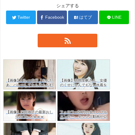
シェアする
Twitter
Facebook
はてブ
LINE
【画像】バレー女子「やんだ
【画像】吉岡里帆さん、女優
あ、バレーしてたら太ももむ
のくせにとんでもない水着を
ちむちやん…」ｗｗ
着てしまう
【画像】深田恭子の最新おし
フォロワー54万の女インフル
りのワレメｗｗｗ
エンサー、セックス動画が公
開！目の保養だけど羨ましす
ぎた・・ｗｗ