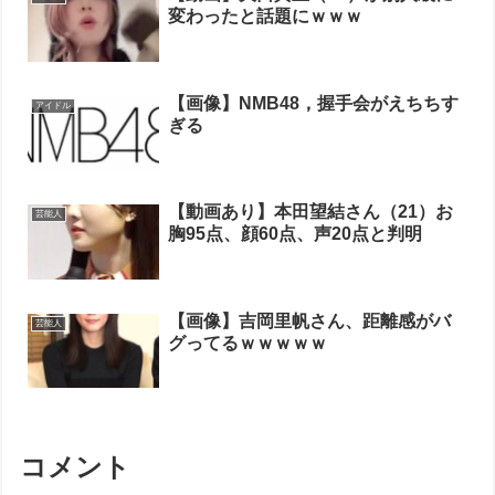
変わったと話題にｗｗｗ
【画像】NMB48，握手会がえちちす
アイドル
ぎる
【動画あり】本田望結さん（21）お
芸能人
胸95点、顔60点、声20点と判明
【画像】吉岡里帆さん、距離感がバ
芸能人
グってるｗｗｗｗｗ
コメント