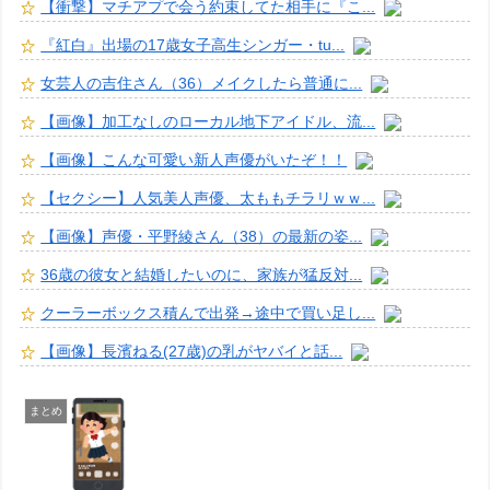
【衝撃】マチアプで会う約束してた相手に『こ...
『紅白』出場の17歳女子高生シンガー・tu...
女芸人の吉住さん（36）メイクしたら普通に...
【画像】加工なしのローカル地下アイドル、流...
【画像】こんな可愛い新人声優がいたぞ！！
【セクシー】人気美人声優、太ももチラリｗｗ...
【画像】声優・平野綾さん（38）の最新の姿...
36歳の彼女と結婚したいのに、家族が猛反対...
クーラーボックス積んで出発→途中で買い足し...
【画像】長濱ねる(27歳)の乳がヤバイと話...
まとめ