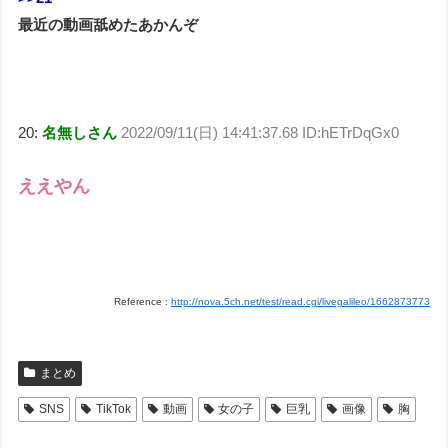
最近の動画舐めたあかんぞ
20:
名無しさん
2022/09/11(日) 14:41:37.68 ID:hETrDqGx0
ええやん
Reference :
http://nova.5ch.net/test/read.cgi/livegalileo/1662873773
まとめ
SNS
TikTok
動画
女の子
巨乳
画像
胸