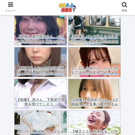
メニュー
検索
【朗報】瀬戸環奈さん、パチ
【画像】パンツ見えそうなド
ンコ来店イベントでおっ○い押
スケベJK、電車に乗るｗｗｗ
しつけてくれる（画像あり）
ｗｗｗｗｗｗｗｗｗｗｗｗ
【画像】 ふわっちLIVEで放
もしもしお姉さん、ちくび見
尿・飲尿・嘔吐のフルコンボ
えてますが大丈夫ですかｗｗ
配信した女のご尊顔がこちら
ｗｗｗｗ
ｗｗｗｗ
【画像】 JKさん、下着姿で授
【画像】 指原莉乃さん、エ□
業を受けてしまう…
路線にいき見事に成功するｗ
ｗｗ
あのちゃんってエチいよなｗ
【修正ミス】長濱ねる、ビキ