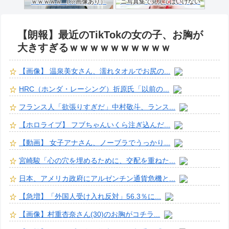
ｗｗｗｗｗ （※画像あり）
ニ写真集で見えてはいけない
ものが映る…
【朗報】最近のTikTokの女の子、お胸が
大きすぎるｗｗｗｗｗｗｗｗｗｗ
【画像】 温泉美女さん、濡れタオルでお尻の...
HRC（ホンダ・レーシング）折原氏「以前の...
フランス人「欲張りすぎだ」中村敬斗、ランス...
【ホロライブ】 フブちゃんいくら注ぎ込んだ...
【動画】 女子アナさん、ノーブラでうっかり...
宮崎駿「心の穴を埋めるために、交配を重ねた...
日本、アメリカ政府にアルゼンチン通貨危機と...
【急増】「外国人受け入れ反対」56.3％に...
【画像】村重杏奈さん(30)のお胸がコチラ...