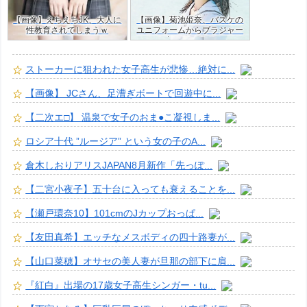
【画像】えちえちJK、大人に
【画像】菊池姫奈、バスケの
性教育されてしまうｗ
ユニフォームからブラジャー
はみ出すJKグラドルｗ
ストーカーに狙われた女子高生が悲惨…絶対に...
【画像】 JCさん、足漕ぎボートで回遊中に...
【二次エ□】 温泉で女子のおま●こ凝視しま...
ロシア十代 ”ルージア” という女の子のA...
倉木しおりアリスJAPAN8月新作「先っぽ...
【二宮小夜子】五十台に入っても衰えることを...
【瀬戸環奈10】101cmのJカップおっぱ...
【友田真希】エッチなメスボディの四十路妻が...
【山口菜穂】オサセの美人妻が旦那の部下に肩...
『紅白』出場の17歳女子高生シンガー・tu...